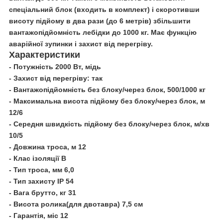
спеціальний блок (входить в комплект) і скоротивши
висоту підйому в два рази (до 6 метрів) збільшити
вантажопідйомність лебідки до 1000 кг. Має функцію
аварійної зупинки і захист від перегріву.
Характеристики
- Потужність 2000 Вт, мідь
- Захист від перегріву: так
- Вантажопідйомність без блоку/через блок, 500/1000 кг
- Максимальна висота підйому без блоку/
через блок
, м
12/6
- Середня швидкість підйому без блоку/
через блок
, м/хв
10/5
- Довжина троса, м 12
- Клас ізоляції В
- Тип троса, мм 6,0
- Тип захисту IP 54
- Вага брутто, кг 31
- Висота ролика(для двотавра) 7,5 см
- Гарантія, міс 12