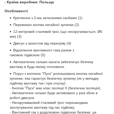
- Країна виробник: Польща
Особливості
Кріплення з 2-ма затискними скобами (1)
Перемикач кнопки негайної зупинки (2)
12-метровий сталевий трос (що нескручивається, Ø6
мм) (3)
Двигун з захистом від перегріву (4)
Відхилення вантажного гака разом з
гаковою підвіскою (5)
Автоматичне гальмо каната забезпечує безпеку
вантажу в будь-якому положенні
Поруч з кнопкою "Пуск" розташована кнопка негайної
зупинки, яка гарантує безпечну зупинку (як у випадку
підйому вантажу так і при спуску).
- Кнопка "Пуск" має клас ізоляції II (безпечна ізоляція).
- Автоматичне гальмо буде активовано у разі збою в
роботі двигуна.
- Нескручиваємий сталевий трос перешкоджає
заплутуванню вантажу під час підйому.
- Вантажний гак з додатковою підвіскою безпеки: ця