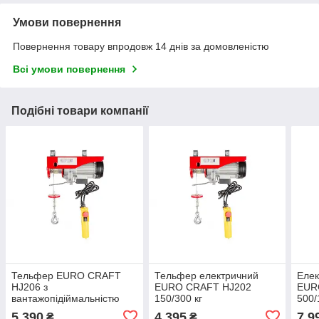
Умови повернення
Повернення товару впродовж 14 днів за домовленістю
Всі умови повернення
Подібні товари компанії
Тельфер EURO CRAFT
Тельфер електричний
Елек
HJ206 з
EURO CRAFT HJ202
EUR
вантажопідіймальністю
150/300 кг
500
300/600 кг і двигуном 1050
5 390
4 395
7 9
₴
₴