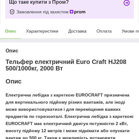
Що таке купити з Пром?
Замовлення під захистом
Опис
Характеристики
Доставка
Оплата
Умови п
Опис
Тельфер електричний
Euro Craft HJ208
500/1000кг, 2000 Вт
Опис
Електрична лебідка з кареткою EUROCRAFT призначена
для вертикального підйому різних вантажів, але іноді
може використовуватися і для переміщення важких
предметів по горизонталі. Електрична лебідка з кареткою
EUROCRAFT має електричний двигун потужністю 2 кВт,
висоту підйому 12 метрів і може піднімати або опускати
вантаж до 500 кг. Також є можливість встановити