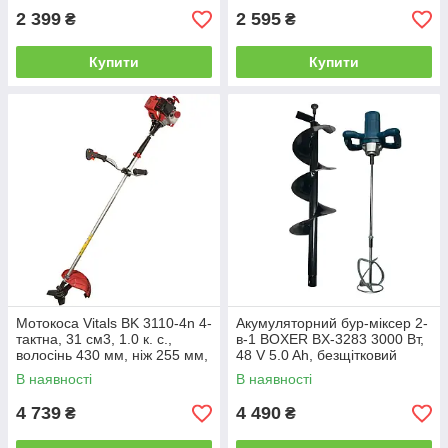
деревини
2 399
2 595
₴
₴
Купити
Купити
Мотокоса Vitals BK 3110-4n 4-
Акумуляторний бур-міксер 2-
тактна, 31 см3, 1.0 к. с.,
в-1 BOXER BX-3283 3000 Вт,
волосінь 430 мм, ніж 255 мм,
48 V 5.0 Ah, безщітковий
штанга 28 мм, ранцева
двигун, бур 200 мм, заважка
В наявності
В наявності
жилетка в комплекті
120 мм, 2
4 739
4 490
₴
₴