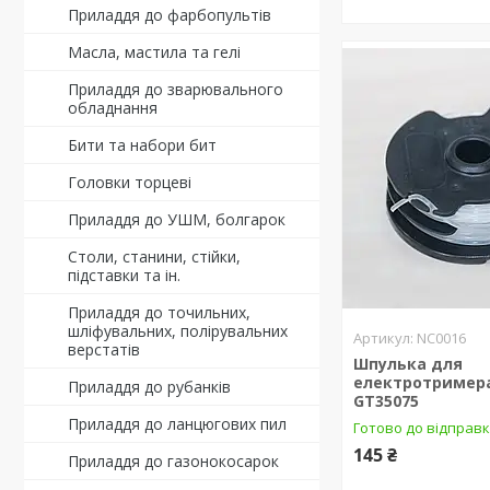
Приладдя до фарбопультів
Масла, мастила та гелі
Приладдя до зварювального
обладнання
Бити та набори бит
Головки торцеві
Приладдя до УШМ, болгарок
Столи, станини, стійки,
підставки та ін.
Приладдя до точильних,
шліфувальних, полірувальних
NC0016
верстатів
Шпулька для
електротримера
Приладдя до рубанків
GT35075
Приладдя до ланцюгових пил
Готово до відправ
145 ₴
Приладдя до газонокосарок