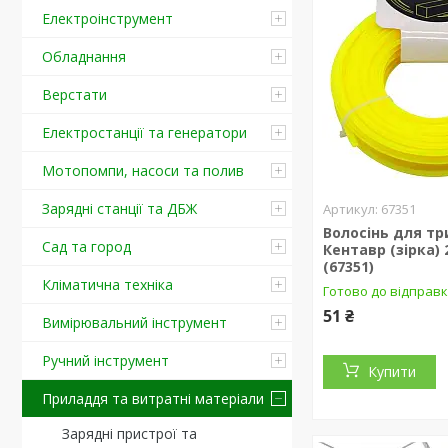
Електроінструмент
Обладнання
Верстати
Електростанції та генератори
Мотопомпи, насоси та полив
Зарядні станції та ДБЖ
67351
Волосінь для тр
Сад та город
Кентавр (зірка) 
(67351)
Кліматична техніка
Готово до відправ
51 ₴
Вимірювальний інструмент
Ручний інструмент
Купити
Приладдя та витратні матеріали
Зарядні пристрої та