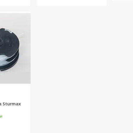
 Sturmax
ки