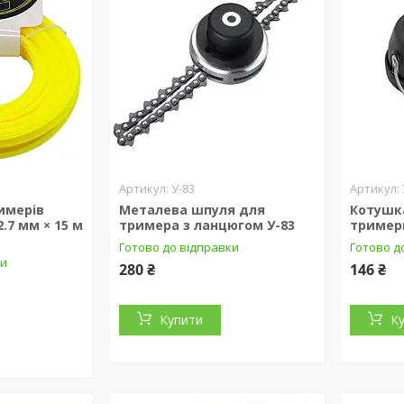
У-83
имерів
Металева шпуля для
Котушка
2.7 мм × 15 м
тримера з ланцюгом У-83
тримерн
Готово до відправки
Готово д
ки
280 ₴
146 ₴
Купити
К