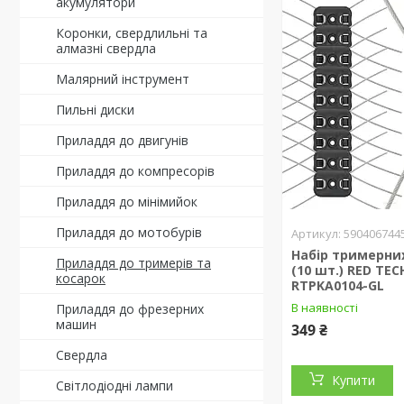
акумулятори
Коронки, свердлильні та
алмазні свердла
Малярний інструмент
Пильні диски
Приладдя до двигунів
Приладдя до компресорів
Приладдя до мінімийок
Приладдя до мотобурів
590406744
Набір тримерни
Приладдя до тримерів та
(10 шт.) RED TEC
косарок
RTPKA0104-GL
В наявності
Приладдя до фрезерних
машин
349 ₴
Свердла
Купити
Світлодіодні лампи