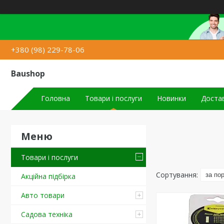
+380 (98) 229-78-06
Baushop
Головна
Товари і послуги
Новинки
Достав
Товари і послуги
Акційна підбірка
Авто товари
Садова техніка