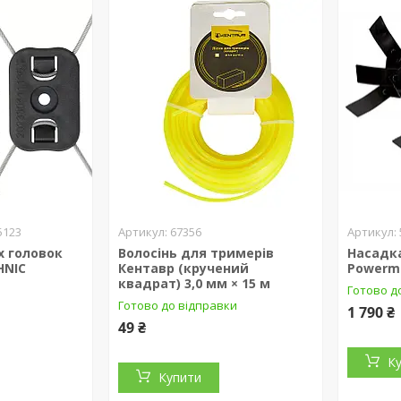
5123
67356
х головок
Волосінь для тримерів
Насадк
HNIC
Кентавр (кручений
Powerm
квадрат) 3,0 мм × 15 м
Готово д
Готово до відправки
1 790 ₴
49 ₴
К
Купити