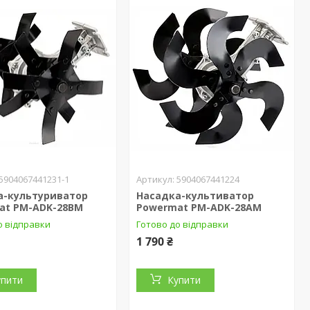
5904067441231-1
5904067441224
а-культуриватор
Насадка-культиватор
at PM-ADK-28BM
Powermat PM-ADK-28AM
о відправки
Готово до відправки
1 790 ₴
упити
Купити