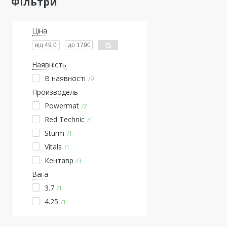
Фільтри
Ціна
Наявність
В наявності
9
Производель
Powermat
2
Red Technic
1
Sturm
1
Vitals
1
Кентавр
3
Вага
3.7
1
4.25
1