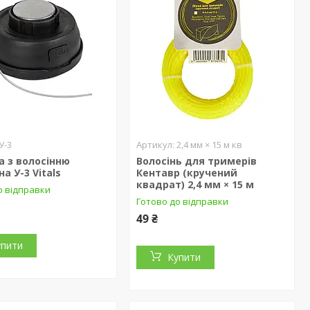
У-3
2,4 мм × 15 м кв
 з волосінню
Волосінь для тримерів
а У-3 Vitals
Кентавр (кручений
квадрат) 2,4 мм × 15 м
о відправки
Готово до відправки
49 ₴
упити
Купити