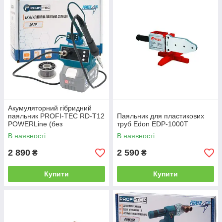
Акумуляторний гібридний
паяльник PROFI-TEC RD-T12
Паяльник для пластикових
POWERLine (без
труб Edon EDP-1000T
акумулятора та зарядного
В наявності
В наявності
пристрою)
2 890
2 590
₴
₴
Купити
Купити