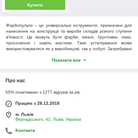
Купити
Фарбопульти – це універсальні інструменти, призначені для
нанесення на конструкції та вироби складів різного ступеня
в'язкості. Це можуть бути фарби, емалі, ґрунтовки, лаки,
просочення і навіть мастики. Таке устаткування може
використовуватися як у виробництві, так у побуті. Затребувані
фарбопульти в будівництві, автосервісах, на підприємствах
Показати все
меблевої галузі та в багатьох інших сферах.
Особливості фарбопультів
Сьогодні можна
купити фарбопульт
двох типів, що
Про нас
відрізняються за принципом подачі рідини. Пневматичні
пристрої працюють за рахунок надлишкового тиску, що
55% позитивних з 1277 відгуків за рік
створюється потоком повітря, що надходить під тиском від
Працює з 28.12.2018
компресора або магістралі зі стисненим повітрям.
Фарбопульт електричний
, який називають безповітряним,
м. Львів
використовують для подачі рідини власний вбудований
Вернадського, 42, Львів, Україна
плунжерний насос. Він може бути мережевим, що працює від
електричної мережі, а також акумуляторним, що
Контакти
використовує як джерело живлення батареї, що