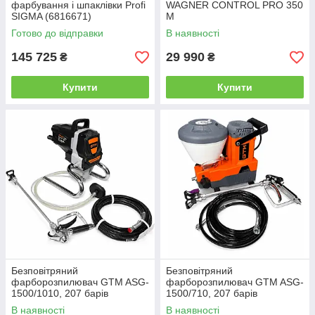
фарбування і шпаклівки Profi
WAGNER CONTROL PRO 350
SIGMA (6816671)
M
Готово до відправки
В наявності
145 725
29 990
₴
₴
Купити
Купити
Безповітряний
Безповітряний
фарборозпилювач GTM ASG-
фарборозпилювач GTM ASG-
1500/1010, 207 барів
1500/710, 207 барів
В наявності
В наявності