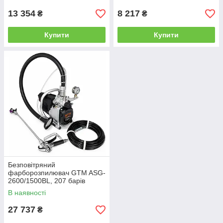
13 354
8 217
₴
₴
Купити
Купити
Безповітряний
фарборозпилювач GTM ASG-
2600/1500BL, 207 барів
В наявності
27 737
₴