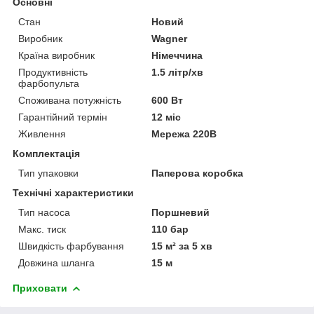
Основні
Стан
Новий
Виробник
Wagner
Країна виробник
Німеччина
Продуктивність
1.5 літр/хв
фарбопульта
Споживана потужність
600 Вт
Гарантійний термін
12 міс
Живлення
Мережа 220В
Комплектація
Тип упаковки
Паперова коробка
Технічні характеристики
Тип насоса
Поршневий
Макс. тиск
110 бар
Швидкість фарбування
15 м² за 5 хв
Довжина шланга
15 м
Приховати