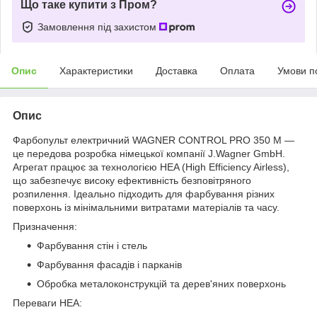
Що таке купити з Пром?
Замовлення під захистом
Опис
Характеристики
Доставка
Оплата
Умови п
Опис
Фарбопульт електричний WAGNER CONTROL PRO 350 M —
це передова розробка німецької компанії J.Wagner GmbH.
Агрегат працює за технологією HEA (High Efficiency Airless),
що забезпечує високу ефективність безповітряного
розпилення. Ідеально підходить для фарбування різних
поверхонь із мінімальними витратами матеріалів та часу.
Призначення:
Фарбування стін і стель
Фарбування фасадів і парканів
Обробка металоконструкцій та дерев'яних поверхонь
Переваги HEA: