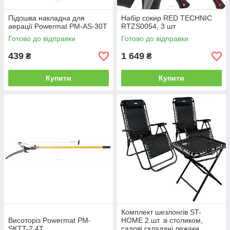
Підошва накладна для
Набір сокир RED TECHNIC
аерації Powermat PM-AS-30T
RTZS0054, 3 шт
Готово до відправки
Готово до відправки
439
1 649
₴
₴
Купити
Купити
Комплект шезлонгів ST-
Висоторіз Powermat PM-
HOME 2 шт. зі столиком,
SKTT-2.4T
садові складані лежаки