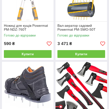
Ножиці для кущів Powermat
Вал-аератор садовий
PM-NDZ-760T
Powermat PM-SWO-50T
Готово до відправки
Готово до відправки
590
3 471
₴
₴
Купити
Купити