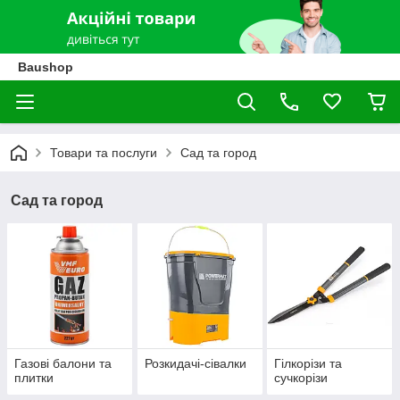
Baushop
Товари та послуги
Сад та город
Сад та город
Газові балони та
Розкидачі-сівалки
Гілкорізи та
плитки
сучкорізи