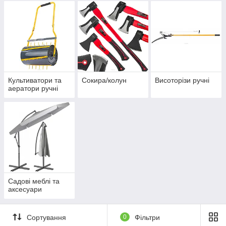
Культиватори та
Сокира/колун
Висоторізи ручні
аератори ручні
Садові меблі та
аксесуари
Сортування
0
Фільтри