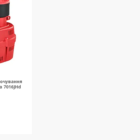
точування
a 7016JHd