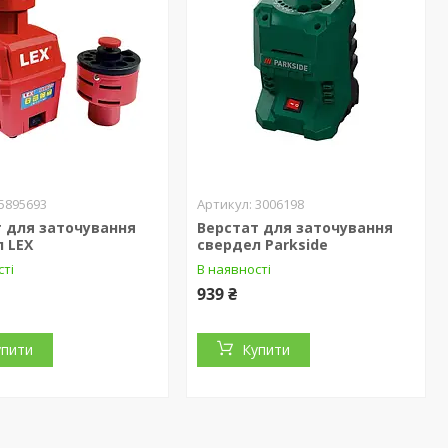
5895693
3006198
 для заточування
Верстат для заточування
 LEX
свердел Parkside
сті
В наявності
939 ₴
упити
Купити