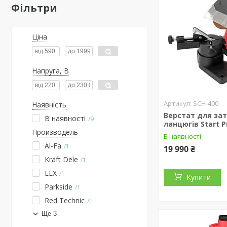
Фільтри
Ціна
Напруга, В
SCH-400
Наявність
Верстат для за
В наявності
9
ланцюгів Start P
Производель
В наявності
Al-Fa
1
19 990 ₴
Kraft Dele
1
LEX
1
Купити
Parkside
1
Red Technic
1
Ще 3