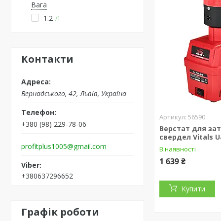
Вага
1.2
1
Контакти
Вернадського, 42, Львів, Україна
56590
+380 (98) 229-78-06
Верстат для за
свердел Vitals U
profitplus1005@gmail.com
В наявності
1 639 ₴
+380637296652
Купити
Графік роботи