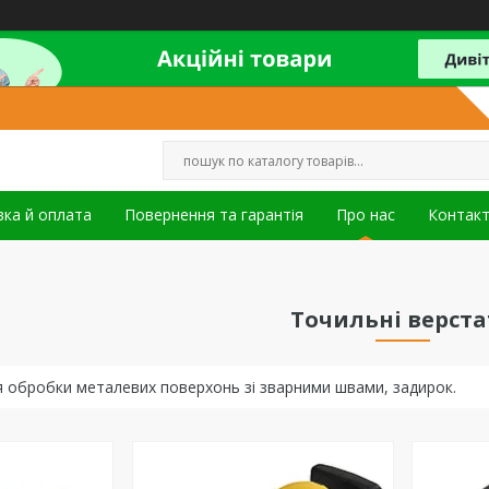
ка й оплата
Повернення та гарантія
Про нас
Контак
Точильні верст
я обробки металевих поверхонь зі зварними швами, задирок.