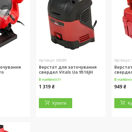
56589
точування
Верстат для заточування
Верстат
ro
свердел Vitals Ua 9516JH
свердел
В наявності
В наявно
1 319 ₴
949 ₴
Купити
К