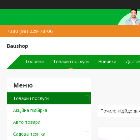
+380 (98) 229-78-06
Baushop
Головна
Товари і послуги
Новинки
Достав
Товари і послуги
Акційна підбірка
Точило підійде дл
Авто товари
Садова техніка