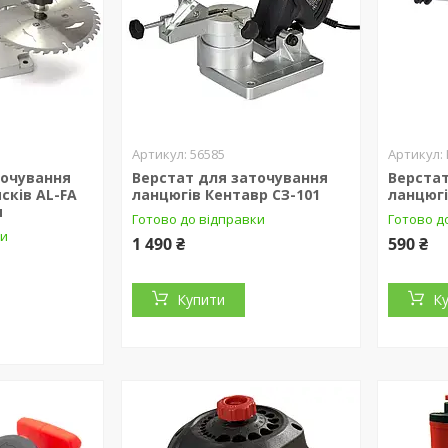
56585
точування
Верстат для заточування
Верстат
сків AL-FA
ланцюгів Кентавр СЗ-101
ланцюгі
я
Готово до відправки
Готово д
ки
1 490 ₴
590 ₴
Купити
К