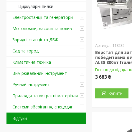
Циркулярні пилки
Електростанції та генератори
Мотопомпи, насоси та полив
Зарядні станції та ДБЖ
118235
Сад та город
Верстат для за
победитових ди
Кліматична техніка
ALS8 800вт Італі
Готово до відправ
Вимірювальний інструмент
3 683 ₴
Ручний інструмент
Купити
Приладдя та витратні матеріали
Системи зберігання, спецодяг
Відгуки