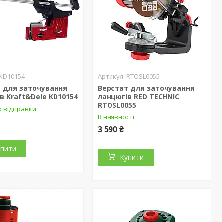
KD10154
RTOSL0055
 для заточування
Верстат для заточування
в Kraft&Dele KD10154
ланцюгів RED TECHNIC
RTOSL0055
о відправки
В наявності
3 590 ₴
упити
Купити