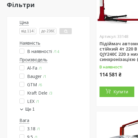
Фільтри
Ціна
33148
Наявність
Підіймач автомо
стійкий 4т 220 
В наявності
14
QJY240C 220 з н
синхронізацією (
Производель
В наявності
Al-Fa
1
114 581 ₴
Bauger
1
GTM
6
Купити
Kraft Dele
3
LEX
1
Ще 1
Вага
3.18
1
9.5
1