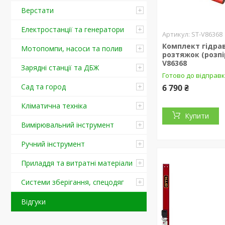
Верстати
Електростанції та генератори
ST-V86368
Комплект гідра
Мотопомпи, насоси та полив
розтяжок (розпі
V86368
Зарядні станції та ДБЖ
Готово до відправ
Сад та город
6 790 ₴
Кліматична техніка
Купити
Вимірювальний інструмент
Ручний інструмент
Приладдя та витратні матеріали
Системи зберігання, спецодяг
Відгуки