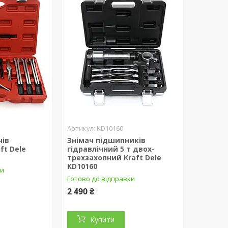
KD10160
чів
Знімач підшипників
ft Dele
гідравлічний 5 т двоx-
тpexзахопний Kraft Dele
KD10160
ки
Готово до відправки
2 490 ₴
Купити