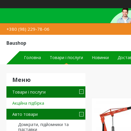
+380 (98) 229-78-06
Baushop
Головна
Товари і послуги
Новинки
Достав
Товари і послуги
Акційна підбірка
Авто товари
Домкрати, підйомники та
підставки