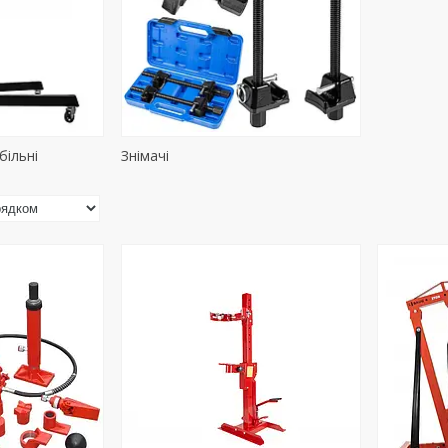
більні
Знімачі