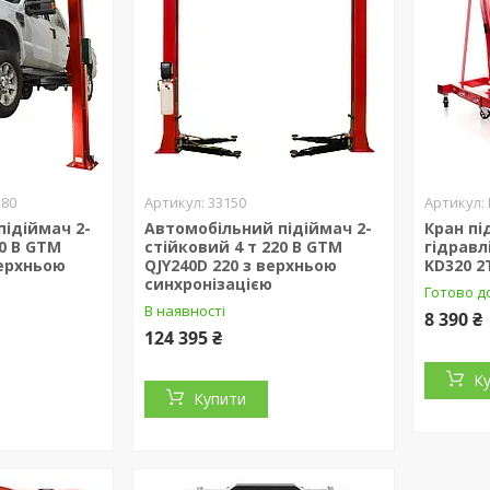
380
33150
ідіймач 2-
Автомобільний підіймач 2-
Кран п
80 В GTM
стійковий 4 т 220 В GTM
гідравл
верхньою
QJY240D 220 з верхньою
KD320 2
синхронізацією
Готово д
В наявності
8 390 ₴
124 395 ₴
К
Купити