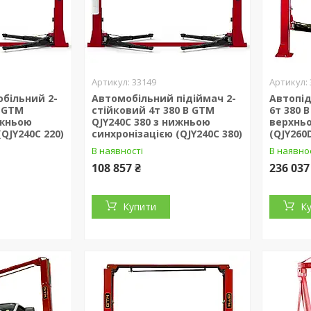
33149
більний 2-
Автомобільний підіймач 2-
Автопі
В GTM
стійковий 4т 380 В GTM
6т 380 
ижньою
QJY240C 380 з нижньою
верхньо
QJY240C 220)
синхронізацією (QJY240C 380)
(QJY260
В наявності
В наявно
108 857 ₴
236 037
Купити
К