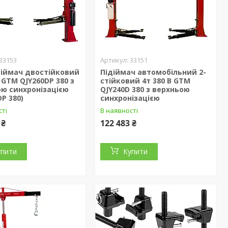
33153
33151
діймач двостійковий
Підіймач автомобільний 2-
В GTM QJY260DP 380 з
стійковий 4т 380 В GTM
ю синхронізацією
QJY240D 380 з верхньою
DP 380)
синхронізацією
сті
В наявності
 ₴
122 483 ₴
упити
Купити