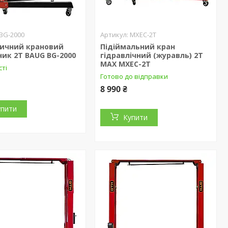
BG-2000
MXEC-2T
личний крановий
Підіймальний кран
ик 2T BAUG BG-2000
гідравлічний (журавль) 2Т
MAX MXEC-2T
сті
Готово до відправки
8 990 ₴
упити
Купити