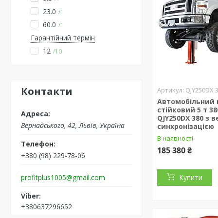
23.0
1
60.0
1
Гарантійний термін
12
10
Контакти
QJY250DX 
Автомобільний п
стійковий 5 т 3
QJY250DX 380 з 
Вернадського, 42, Львів, Україна
синхронізацією
В наявності
185 380 ₴
+380 (98) 229-78-06
profitplus1005@gmail.com
Купити
+380637296652