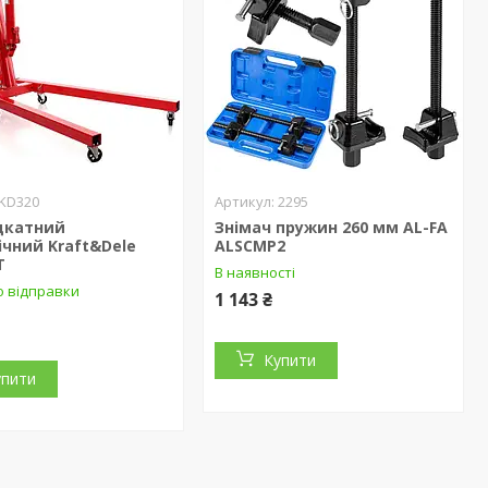
KD320
2295
ідкатний
Знімач пружин 260 мм AL-FA
ічний Kraft&Dele
ALSCMP2
T
В наявності
о відправки
1 143 ₴
Купити
упити