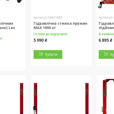
MAX1000
влічних
Гідравлічна стяжка пружин
Гідрав
рок) Lex
MAX 1000 кг
підйомн
Готово до відправки
В наявно
ки
5 990 ₴
6 895 ₴
Купити
К