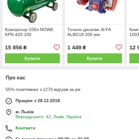
Компресор 100л NOWA
Точило дискове Al-FA
Комп
KPN 420-100
ALBG18 200 мм
1003
15 856
1 449
12 
₴
₴
Купити
Купити
Про нас
55% позитивних з 1270 відгуків за рік
Працює з 28.12.2018
м. Львів
Вернадського, 42, Львів, Україна
Контакти
Сьогодні працює з 08:00 до 21:00