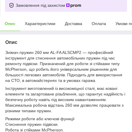
Замовлення під захистом
Опис
Характеристики
Доставка
Оплата
Умови п
Опис
Знімач пружин 260 мм AL-FA ALSCMP2 — професійний
інструмент для стиснення автомобільних пружин під час
ремонту підвіски. Призначений для роботи зі стійками типу
McPherson, що робить його універсальним рішенням для
більшості легкових автомобілів. Підходить для використання
на СТО, в автомайстернях та в умовах гаража.
Інструмент виготовлений із високоміцної сталі, має ковані
елементи та загартоване різьблення, що гарантує надійність і
безпечну роботу навіть під високим навантаженням.
Максимальна робоча відстань 260 мм дозволяє працювати з
різними типами пружин.
Режими роботи або ключові функції
Стиснення пружин підвіски.
Робота зі стійками McPherson.