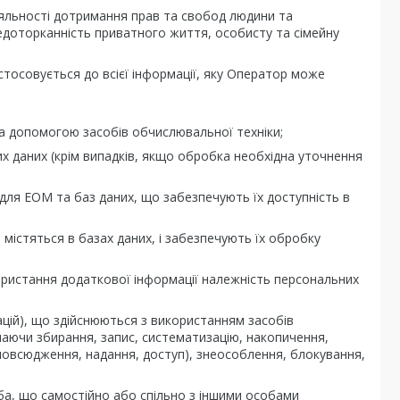
яльності дотримання прав та свобод людини та
недоторканність приватного життя, особисту та сімейну
стосовується до всієї інформації, яку Оператор може
а допомогою засобів обчислювальної техніки;
х даних (крім випадків, якщо обробка необхідна уточнення
м для ЕОМ та баз даних, що забезпечують їх доступність в
 містяться в базах даних, і забезпечують їх обробку
ористання додаткової інформації належність персональних
рацій), що здійснюються з використанням засобів
чаючи збирання, запис, систематизацію, накопичення,
зповсюдження, надання, доступ), знеособлення, блокування,
ба, що самостійно або спільно з іншими особами