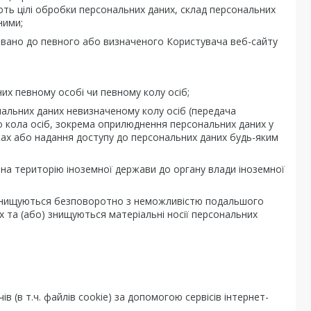
ть цілі обробки персональних даних, склад персональних
ними;
ковано до певного або визначеного Користувача веб-сайту
них певному особі чи певному колу осіб;
ональних даних невизначеному колу осіб (передача
 кола осіб, зокрема оприлюднення персональних даних у
жах або надання доступу до персональних даних будь-яким
на територію іноземної держави до органу влади іноземної
ані знищуються безповоротно з неможливістю подальшого
х та (або) знищуються матеріальні носії персональних
в (в т.ч. файлів cookie) за допомогою сервісів інтернет-