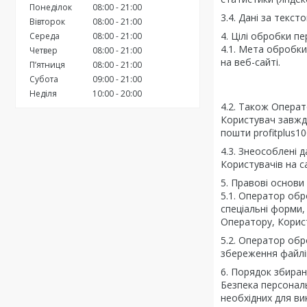
Понеділок
08:00
21:00
3.4. Дані за текс
Вівторок
08:00
21:00
4. Цілі обробки п
Середа
08:00
21:00
4.1. Мета обробки
Четвер
08:00
21:00
на веб-сайті.
Пʼятниця
08:00
21:00
Субота
09:00
21:00
Неділя
10:00
20:00
4.2. Також Операт
Користувач завжд
пошти profitplus1
4.3. Знеособлені 
Користувачів на са
5. Правові основ
5.1. Оператор обр
спеціальні форми,
Оператору, Корис
5.2. Оператор об
збереження файлів 
6. Порядок збиран
Безпека персональ
необхідних для ви