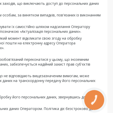
х заходів, що виключають доступ до персональних даних
ім особам, за винятком випадків, пов'язаних із виконанням
ізувати їх самостійно шляхом надсилання Оператору
позначкою «Актуалізація персональних даних».
який момент відкликати свою згоду на обробку
ної пошти на електронну адресу Оператора
х».
 зобов'язаний переконатися у цьому, що іноземним
их, забезпечується надійний захист прав суб'єктів
 що не відповідають вищезазначеним вимогам, може
них даних на транскордонну передачу його персональних
обробку його персональних даних, звернувшись до
КНОПКА
ЗВ'ЯЗКУ
льних даних Оператором. Політика діє безстроково до