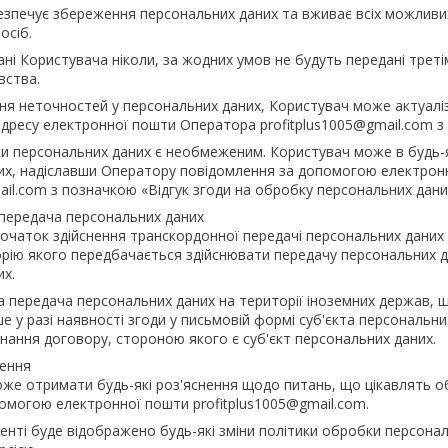
безпечує збереження персональних даних та вживає всіх можливи
осіб.
дані Користувача ніколи, за жодних умов не будуть передані трет
вства.
ення неточностей у персональних даних, Користувач може актуал
дресу електронної пошти Оператора profitplus1005@gmail.com з 
бки персональних даних є необмеженим. Користувач може в будь-
их, надіславши Оператору повідомлення за допомогою електрон
ail.com з позначкою «Відгук згоди на обробку персональних дани
 передача персональних даних
початок здійснення транскордонної передачі персональних даних
ію якого передбачається здійснювати передачу персональних дан
их.
на передача персональних даних на території іноземних держав,
е у разі наявності згоди у письмовій формі суб'єкта персональ
нання договору, стороною якого є суб'єкт персональних даних.
ження
оже отримати будь-які роз'яснення щодо питань, що цікавлять 
омогою електронної пошти profitplus1005@gmail.com.
менті буде відображено будь-які зміни політики обробки персона