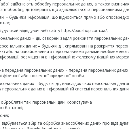
(або) здійснюють обробку персональних даних, а також визначаю
ють обробці, дії (операції), що здійснюються із персональними да
дані – будь-яка інформація, що відноситься прямо або опосеред
m.ua/;
будь-який відвідувач веб-сайту https://baushop.com.ua/;
сональних даних – дії, створені задля розкриття персональних да
ерсональних даних – будь-які дії, спрямовані на розкриття перс
их) або на ознайомлення з персональними даними необмеженого
нформації, розміщення в інформаційно-телекомунікаційних мере
на передача персональних даних – передача персональних даних 
ї фізичної або іноземної юридичної особи;
рсональних даних – будь-які дії, внаслідок яких персональні д
у персональних даних в інформаційній системі персональних дани
 обробляти такі персональні дані Користувача
 по батькові;
онів;
і відбувається збір та обробка знеособлених даних про відвідувачі
с Метрика та Google Аналітика та інших).