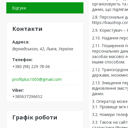
організовують та 
Відгуки
даних, що підляга
2.8. Персональні 
https://baushop.co
Контакти
2.9. Користувач – 
2.10. Надання пер
2.11. Поширення п
Вернадського, 42, Львів, Україна
персональних дан
засобах масової і
іншим способом;
+380 (98) 229-78-06
2.12. Транскордон
держави, іноземно
profitplus1005@gmail.com
2.13. Знищення пе
відновлення зміст
даних.
+380637296652
3. Оператор може
3.1. Прізвище ім'я
3.2. Номери телеф
Графік роботи
3.3. Також на сайт
статистики (Яндек