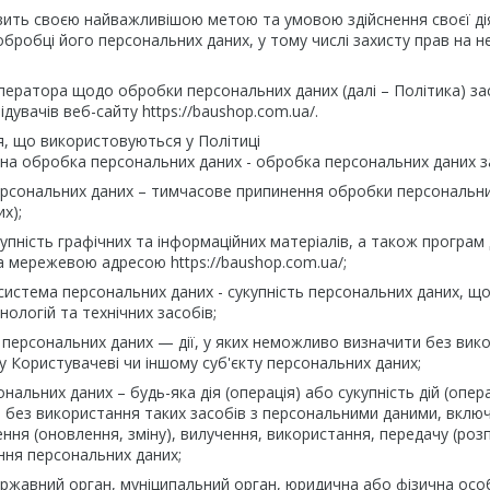
авить своєю найважливішою метою та умовою здійснення своєї ді
бробці його персональних даних, у тому числі захисту прав на 
Оператора щодо обробки персональних даних (далі – Політика) за
дувачів веб-сайту https://baushop.com.ua/.
я, що використовуються у Політиці
ана обробка персональних даних - обробка персональних даних з
ерсональних даних – тимчасове припинення обробки персональни
х);
укупність графічних та інформаційних матеріалів, а також програ
а мережевою адресою https://baushop.com.ua/;
 система персональних даних - сукупність персональних даних, що
нологій та технічних засобів;
 персональних даних — дії, у яких неможливо визначити без вик
 Користувачеві чи іншому суб'єкту персональних даних;
ональних даних – будь-яка дія (операція) або сукупність дій (опе
 без використання таких засобів з персональними даними, вклю
ення (оновлення, зміну), вилучення, використання, передачу (ро
ння персональних даних;
ержавний орган, муніципальний орган, юридична або фізична осо