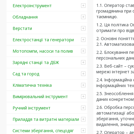
1.1. Оператор ст
Електроінструмент
громадянина при о
таємницю.
Обладнання
1.2. Ця політика 
Верстати
отримати про відві
2. Основні понятт
Електростанції та генератори
2.1. Автоматизов
Мотопомпи, насоси та полив
2.2. Блокування п
персональних дани
Зарядні станції та ДБЖ
2.3. Веб-сайт – с
мережі інтернет з
Сад та город
2.4. Інформаційна
Кліматична техніка
інформаційних тех
2.5. Знеособлення
Вимірювальний інструмент
даних конкретному
2.6. Обробка перс
Ручний інструмент
автоматизації або
зберігання, уточн
Приладдя та витратні матеріали
видалення, знище
Системи зберігання, спецодяг
2.7. Оператор – д