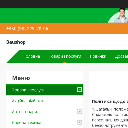
+380 (98) 229-78-06
Baushop
Головна
Товари і послуги
Новинки
Достав
Товари і послуги
Акційна підбірка
Політика щодо 
1. Загальні полож
Авто товари
Справжню політику
персональних дан
Садова техніка
бензоінструменту 