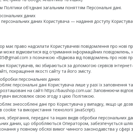
том Політики об'єднані загальним поняттям Персональні дані.
ерсональних даних
 персональних даних Користувача — надання доступу Користувачев
ор має право надсилати Користувачеві повідомлення про нові проду
и може відмовитися від отримання інформаційних повідомлень, 
005@gmail.com з позначкою «Відмова від повідомлень про нові про
дані Користувачів, які збираються за допомогою сервісів інтернет
йті, покращення якості сайту та його змісту.
и обробки персональних даних
обляє персональні дані Користувача лише у разі їх заповнення 
 розташовані на сайті https://baushop.com.ua/. Заповнюючи відпо
тувач висловлює свою згоду з цією Політикою.
робляє знеособлені дані про Користувача у випадку, якщо це до
cookie та використання технології JavaScript).
ня, зберігання, передачі та інших видів обробки персональних да
них даних, що обробляються Оператором, забезпечується шляхом 
конання у повному обсязі вимог чинного законодавства у сфері 