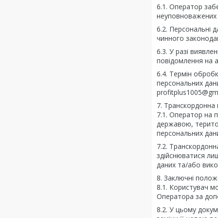
6.1. Оператор за
неуповноважених 
6.2. Персональні 
чинного законода
6.3. У разі виявл
повідомлення на а
6.4. Термін обро
персональних дан
profitplus1005@gm
7. Транскордонна
7.1. Оператор на 
державою, територ
персональних дан
7.2. Транскордон
здійснюватися лиш
даних та/або вико
8. Заключні поло
8.1. Користувач м
Оператора за доп
8.2. У цьому доку