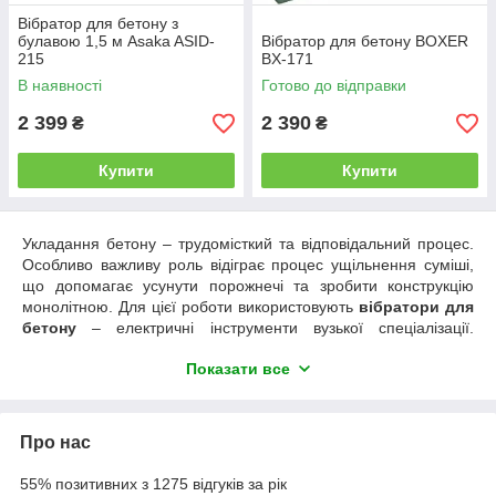
Вібратор для бетону з
булавою 1,5 м Asaka ASID-
Вібратор для бетону BOXER
215
BX-171
В наявності
Готово до відправки
2 399
2 390
₴
₴
Купити
Купити
Укладання бетону – трудомісткий та відповідальний процес.
Особливо важливу роль відіграє процес ущільнення суміші,
що допомагає усунути порожнечі та зробити конструкцію
монолітною. Для цієї роботи використовують
вібратори для
бетону
– електричні інструменти вузької спеціалізації.
Використання цього обладнання значно спрощує роботу
Показати все
бетонників та допомагає отримати максимально якісний
результат.
Як влаштовані вібратори для бетону
Про нас
Сучасний
бетонний вібратор
– це будівельне обладнання,
що складається з електромотора, вібробулави та гнучкого
55% позитивних з 1275 відгуків за рік