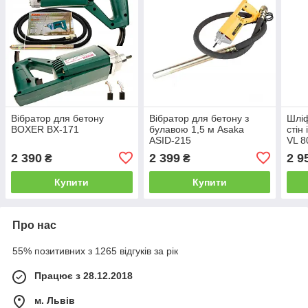
Вібратор для бетону
Вібратор для бетону з
Шліф
BOXER BX-171
булавою 1,5 м Asaka
стін
ASID-215
VL 8
2300
2 390
2 399
2 9
₴
₴
пило
підс
Купити
Купити
Про нас
55% позитивних з 1265 відгуків за рік
Працює з 28.12.2018
м. Львів