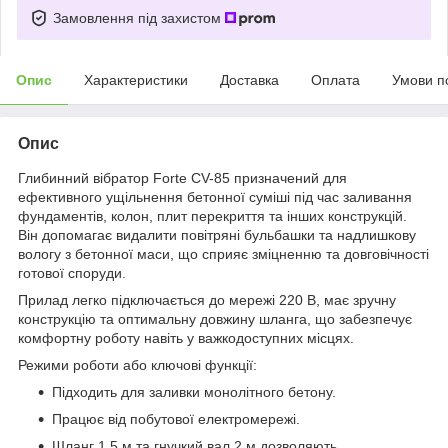
Замовлення під захистом
Опис
Характеристики
Доставка
Оплата
Умови п
Опис
Глибинний вібратор Forte CV-85 призначений для
ефективного ущільнення бетонної суміші під час заливання
фундаментів, колон, плит перекриття та інших конструкцій.
Він допомагає видалити повітряні бульбашки та надлишкову
вологу з бетонної маси, що сприяє зміцненню та довговічності
готової споруди.
Прилад легко підключається до мережі 220 В, має зручну
конструкцію та оптимальну довжину шланга, що забезпечує
комфортну роботу навіть у важкодоступних місцях.
Режими роботи або ключові функції:
Підходить для заливки монолітного бетону.
Працює від побутової електромережі.
Шланг 1,5 м та гнучкий вал 2 м дозволяють