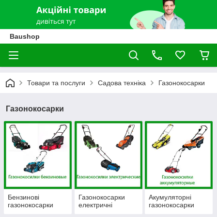
Baushop
Товари та послуги
Садова техніка
Газонокосарки
Газонокосарки
Бензинові
Газонокосарки
Акумуляторні
газонокосарки
електричні
газонокосарки