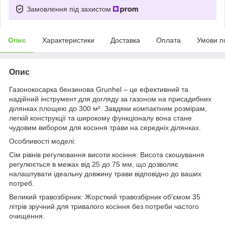
Замовлення під захистом
Опис
Характеристики
Доставка
Оплата
Умови п
Опис
Газонокосарка бензинова Grunhel – це ефективний та
надійний інструмент для догляду за газоном на присадибних
ділянках площею до 300 м². Завдяки компактним розмірам,
легкій конструкції та широкому функціоналу вона стане
чудовим вибором для косіння трави на середніх ділянках.
Особливості моделі:
Сім рівнів регулювання висоти косіння: Висота скошування
регулюється в межах від 25 до 75 мм, що дозволяє
налаштувати ідеальну довжину трави відповідно до ваших
потреб.
Великий травозбірник: Жорсткий травозбірник об'ємом 35
літрів зручний для тривалого косіння без потреби частого
очищення.