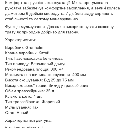
Комфорт та зручність експлуатації: М’яка прогумована
рукоятка забезпечує комфортне захоплення, а великі колеса
діаметром 6 дюймів спереду та 7 дюймів ззаду сприяють
стабільності та легкому маневруванню.
Функція мульчування: Дозволяє використовувати скошену
траву як природне добриво для газону.
Характеристики:
Виробник: Grunhelm
Країна виробник: Китай
Тип: Газонокосарка бензинова
Тип приводу: Бензиновий двигун
Рекомендована площа: 300 м²
Максимальна ширина скошування: 400 мм
Висота скошування: Від 25 до 75 мм
Викид скошеної трави: Викид у травозбірник
Об'єм травозбірника: 35 л
Кількість коліс: 4 шт.
Тип травозбірника: Жорсткий
Мульчування: Так
Стан: Новий
Характеристики двигуна:
Кількість циліндрів: 1