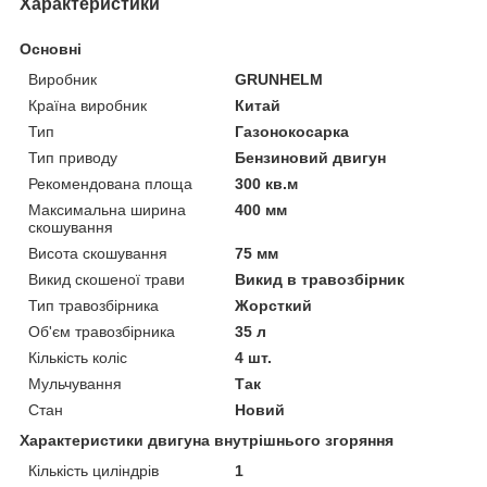
Характеристики
Основні
Виробник
GRUNHELM
Країна виробник
Китай
Тип
Газонокосарка
Тип приводу
Бензиновий двигун
Рекомендована площа
300 кв.м
Максимальна ширина
400 мм
скошування
Висота скошування
75 мм
Викид скошеної трави
Викид в травозбірник
Тип травозбірника
Жорсткий
Об'єм травозбірника
35 л
Кількість коліс
4 шт.
Мульчування
Так
Стан
Новий
Характеристики двигуна внутрішнього згоряння
Кількість циліндрів
1