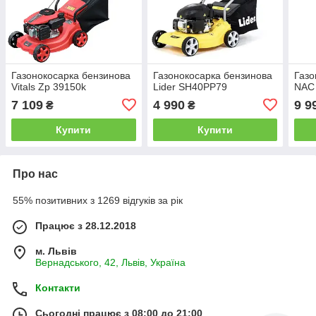
Газонокосарка бензинова
Газонокосарка бензинова
Газо
Vitals Zp 39150k
Lider SH40PP79
NAC
7 109
4 990
9 9
₴
₴
Купити
Купити
Про нас
55% позитивних з 1269 відгуків за рік
Працює з 28.12.2018
м. Львів
Вернадського, 42, Львів, Україна
Контакти
Сьогодні працює з 08:00 до 21:00