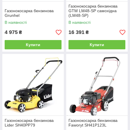
Газонокосарка бензинова
Газонокосарка бензинова
GTM LM48-SP самохідна
Grunhel
(LM48-SP)
В наявності
В наявності
4 975
16 391
₴
₴
Купити
Купити
Газонокосарка бензинова
Газонокосарка бензинова
Lider SH40PP79
Faworyt SH41P123L