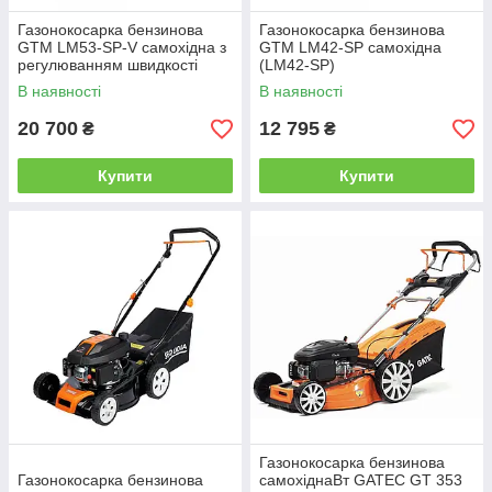
Газонокосарка бензинова
Газонокосарка бензинова
GTM LM53-SP-V самохідна з
GTM LM42-SP самохідна
регулюванням швидкості
(LM42-SP)
В наявності
В наявності
20 700
12 795
₴
₴
Купити
Купити
Газонокосарка бензинова
Газонокосарка бензинова
самохіднаВт GATEC GT 353