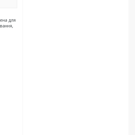
ена для
вання,