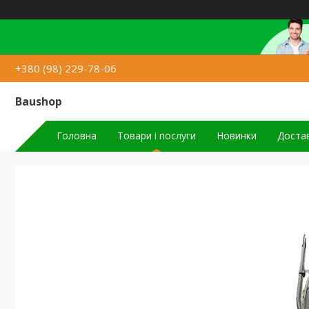
+380 (98) 229-78-06
Baushop
Головна
Товари і послуги
Новинки
Достав