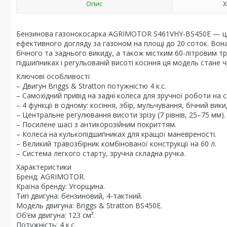
Опис
Х
Бензинова газонокосарка AGRIMOTOR S461VHY-BS450E — це н
ефективного догляду за газоном на площі до 20 соток. Во
бічного та заднього викиду, а також містким 60-літровим т
підшипниках і регульованій висоті косіння ця модель стане
Ключові особливості
– Двигун Briggs & Stratton потужністю 4 к.с.
– Самохідний привід на задні колеса для зручної роботи на с
– 4 функції в одному: косіння, збір, мульчування, бічний вики
– Центральне регулювання висоти зрізу (7 рівнів, 25–75 мм).
– Посилене шасі з антикорозійним покриттям.
– Колеса на кулькопідшипниках для кращої маневреності.
– Великий травозбірник комбінованої конструкції на 60 л.
– Система легкого старту, зручна складна ручка.
Характеристики
Бренд: AGRIMOTOR.
Країна бренду: Угорщина.
Тип двигуна: бензиновий, 4-тактний.
Модель двигуна: Briggs & Stratton BS450E.
Об’єм двигуна: 123 см³.
Потужність: 4 к.с.