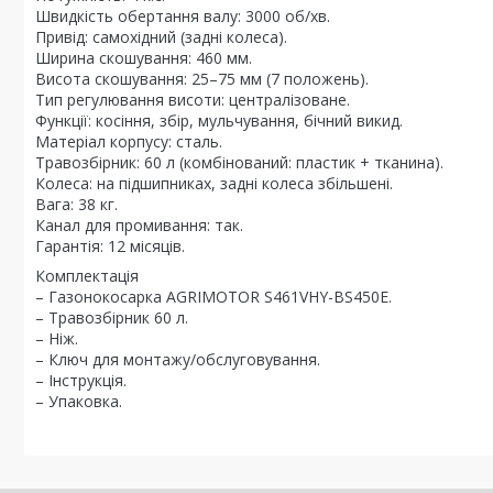
Швидкість обертання валу: 3000 об/хв.
Привід: самохідний (задні колеса).
Ширина скошування: 460 мм.
Висота скошування: 25–75 мм (7 положень).
Тип регулювання висоти: централізоване.
Функції: косіння, збір, мульчування, бічний викид.
Матеріал корпусу: сталь.
Травозбірник: 60 л (комбінований: пластик + тканина).
Колеса: на підшипниках, задні колеса збільшені.
Вага: 38 кг.
Канал для промивання: так.
Гарантія: 12 місяців.
Комплектація
– Газонокосарка AGRIMOTOR S461VHY-BS450E.
– Травозбірник 60 л.
– Ніж.
– Ключ для монтажу/обслуговування.
– Інструкція.
– Упаковка.