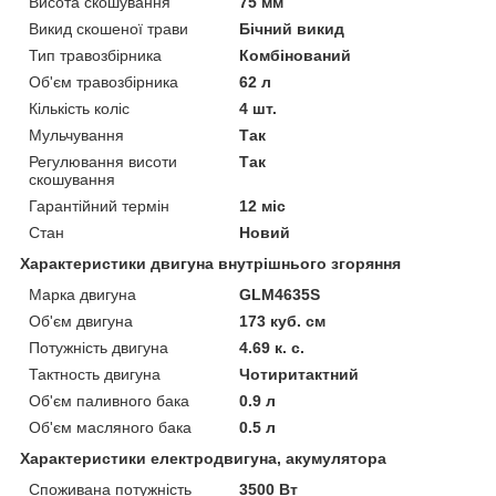
Висота скошування
75 мм
Викид скошеної трави
Бічний викид
Тип травозбірника
Комбінований
Об'єм травозбірника
62 л
Кількість коліс
4 шт.
Мульчування
Так
Регулювання висоти
Так
скошування
Гарантійний термін
12 міс
Стан
Новий
Характеристики двигуна внутрішнього згоряння
Марка двигуна
GLM4635S
Об'єм двигуна
173 куб. см
Потужність двигуна
4.69 к. с.
Тактность двигуна
Чотиритактний
Об'єм паливного бака
0.9 л
Об'єм масляного бака
0.5 л
Характеристики електродвигуна, акумулятора
Споживана потужність
3500 Вт