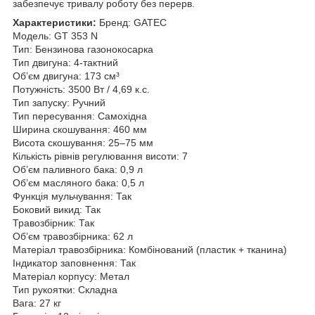
забезпечує тривалу роботу без перерв.
Характеристики:
Бренд: GATEC
Модель: GT 353 N
Тип: Бензинова газонокосарка
Тип двигуна: 4-тактний
Об’єм двигуна: 173 см³
Потужність: 3500 Вт / 4,69 к.с.
Тип запуску: Ручний
Тип пересування: Самохідна
Ширина скошування: 460 мм
Висота скошування: 25–75 мм
Кількість рівнів регулювання висоти: 7
Об’єм паливного бака: 0,9 л
Об’єм масляного бака: 0,5 л
Функція мульчування: Так
Боковий викид: Так
Травозбірник: Так
Об’єм травозбірника: 62 л
Матеріал травозбірника: Комбінований (пластик + тканина)
Індикатор заповнення: Так
Матеріал корпусу: Метал
Тип рукоятки: Складна
Вага: 27 кг