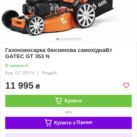
Газонокосарка бензинова самохіднаВт
GATEC GT 353 N
В наявності
Код: GT 353 N
Роздріб
11 995
₴
Купити
або
Купити з