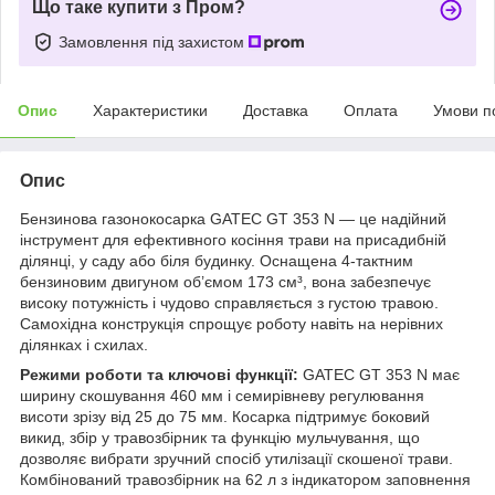
Що таке купити з Пром?
Замовлення під захистом
Опис
Характеристики
Доставка
Оплата
Умови п
Опис
Бензинова газонокосарка GATEC GT 353 N — це надійний
інструмент для ефективного косіння трави на присадибній
ділянці, у саду або біля будинку. Оснащена 4-тактним
бензиновим двигуном об’ємом 173 см³, вона забезпечує
високу потужність і чудово справляється з густою травою.
Самохідна конструкція спрощує роботу навіть на нерівних
ділянках і схилах.
Режими роботи та ключові функції
:
GATEC GT 353 N має
ширину скошування 460 мм і семирівневу регулювання
висоти зрізу від 25 до 75 мм. Косарка підтримує боковий
викид, збір у травозбірник та функцію мульчування, що
дозволяє вибрати зручний спосіб утилізації скошеної трави.
Комбінований травозбірник на 62 л з індикатором заповнення