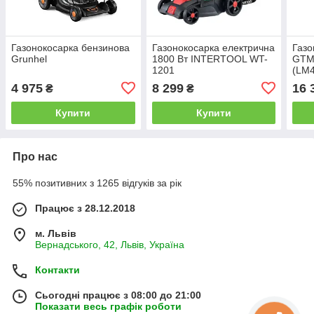
Газонокосарка бензинова
Газонокосарка електрична
Газо
Grunhel
1800 Вт INTERTOOL WT-
GTM
1201
(LM4
4 975
8 299
16 
₴
₴
Купити
Купити
Про нас
55% позитивних з 1265 відгуків за рік
Працює з 28.12.2018
м. Львів
Вернадського, 42, Львів, Україна
Контакти
Сьогодні працює з 08:00 до 21:00
Показати весь графік роботи