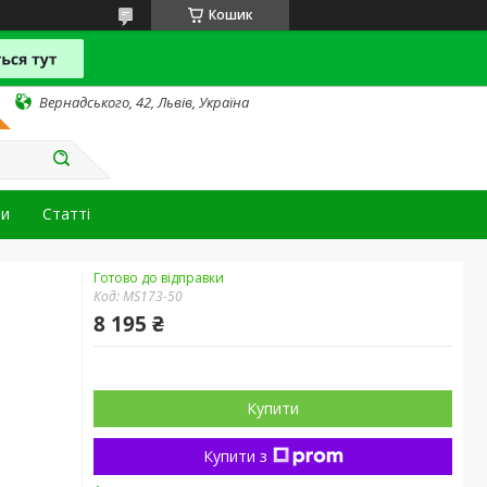
Кошик
Вернадського, 42, Львів, Україна
ти
Статті
Готово до відправки
Код:
MS173-50
8 195 ₴
Купити
Купити з