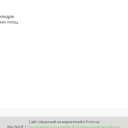
ліндрів.
ких площ.
Сайт створений на маркетплейсі
Prom.ua
BAUSHOP |
Поскаржитися на контент
|
Політика конфіденційності