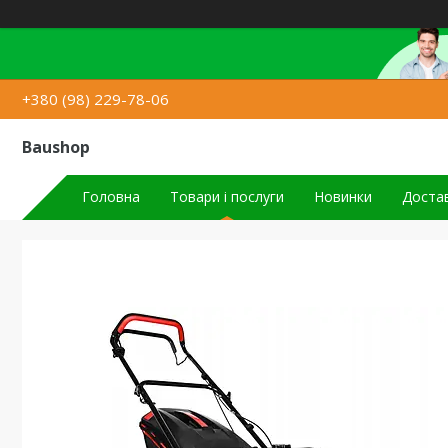
+380 (98) 229-78-06
Baushop
Головна
Товари і послуги
Новинки
Достав