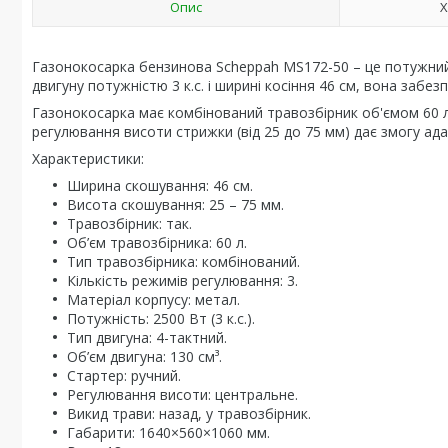
Опис
Х
Газонокосарка бензинова Scheppah MS172-50 – це потужний 
двигуну потужністю 3 к.с. і ширині косіння 46 см, вона забез
Газонокосарка має комбінований травозбірник об'ємом 60 
регулювання висоти стрижки (від 25 до 75 мм) дає змогу адап
Характеристики:
Ширина скошування: 46 см.
Висота скошування: 25 – 75 мм.
Травозбірник: так.
Об’єм травозбірника: 60 л.
Тип травозбірника: комбінований.
Кількість режимів регулювання: 3.
Матеріал корпусу: метал.
Потужність: 2500 Вт (3 к.с.).
Тип двигуна: 4-тактний.
Об’єм двигуна: 130 см³.
Стартер: ручний.
Регулювання висоти: центральне.
Викид трави: назад, у травозбірник.
Габарити: 1640×560×1060 мм.