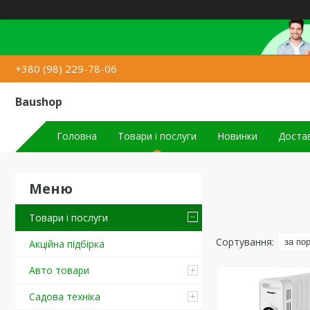
+380 (98) 229-78-06
Baushop
Головна
Товари і послуги
Новинки
Достав
Товари і послуги
Акційна підбірка
Авто товари
Садова техніка