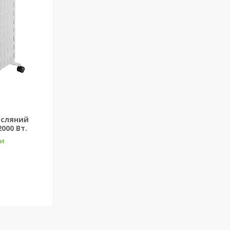
асляний
2000 Вт.
ки