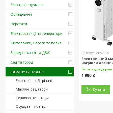
Електроінструмент
Обладнання
Верстати
Електростанції та генератори
Мотопомпи, насоси та полив
Зарядні станції та ДБЖ
Ans2000
Електричний м
Сад та город
нагрівач Anslut 
Готово до відправ
Кліматична техніка
1 990 ₴
Електричні обігрівачі
Масляні радіатори
Купити
Тепловентилятори
Осушувачі повітря