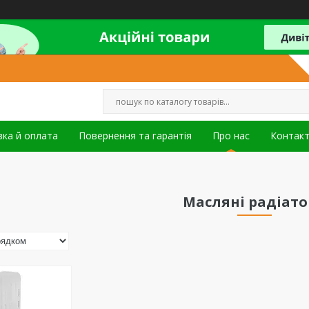
ка й оплата
Повернення та гарантія
Про нас
Контак
Масляні радіат