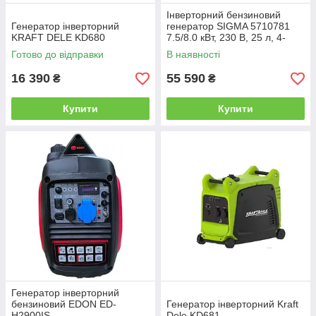
Інверторний бензиновий
Генератор інверторний
генератор SIGMA 5710781
KRAFT DELE KD680
7.5/8.0 кВт, 230 В, 25 л, 4-
тактний двигун, електростарт,
Готово до відправки
В наявності
вихід під АВР
16 390
55 590
₴
₴
Купити
Купити
Генератор інверторний
бензиновий EDON ED-
Генератор інверторний Kraft
H2900IS
Dele KD681