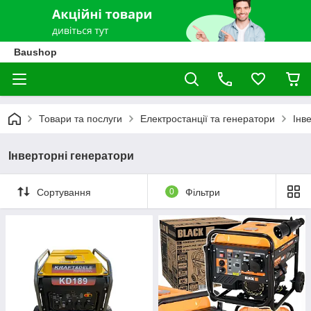
Baushop
Товари та послуги
Електростанції та генератори
Інв
Інверторні генератори
Сортування
0
Фільтри