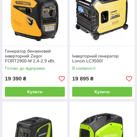
Генератор бензиновий
інверторний Zegor
Інверторний генератор
FORT2900-M 2,4-2,9 кВт,
Loncin LC3500I
ручний стартер, мідна
Готово до відправки
В наявності
обмотка
19 390
19 895
₴
₴
Купити
Купити