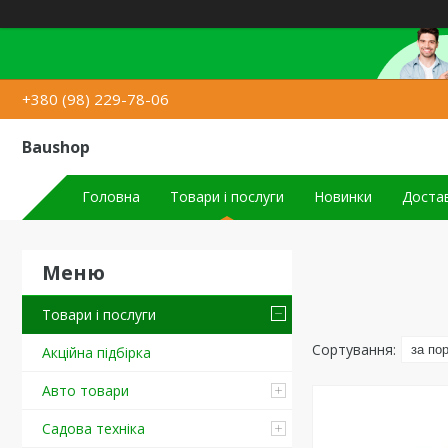
+380 (98) 229-78-06
Baushop
Головна
Товари і послуги
Новинки
Достав
Товари і послуги
Акційна підбірка
Авто товари
Садова техніка