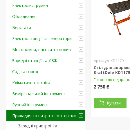
Електроінструмент
Обладнання
Верстати
Електростанції та генератори
Мотопомпи, насоси та полив
Зарядні станції та ДБЖ
KD1179
Стіл для зварю
Сад та город
KraftDele KD117
Готово до відправ
Кліматична техніка
2 750 ₴
Вимірювальний інструмент
Купити
Ручний інструмент
Приладдя та витратні матеріали
Зарядні пристрої та