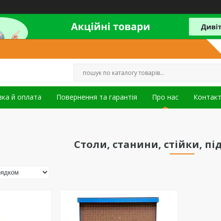
ка й оплата
Повернення та гарантія
Про нас
Контак
Столи, станини, стійки, під