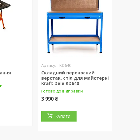
KD640
вання
Складний переносний
9
верстак, стіл для майстерні
Kraft Dele KD640
ки
Готово до відправки
3 990 ₴
Купити