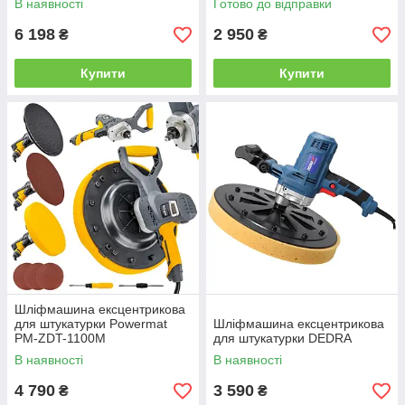
В наявності
Готово до відправки
LED-підсвіткою
6 198
2 950
₴
₴
Купити
Купити
Шліфмашина ексцентрикова
для штукатурки Powermat
Шліфмашина ексцентрикова
PM-ZDT-1100M
для штукатурки DEDRA
В наявності
В наявності
4 790
3 590
₴
₴