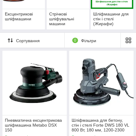
Ексцентрикові
Стрічкові
Шліфмашини для
шліфмашини
шліфувальні
стін і стелі
машини
(Жирафи)
Сортування
0
Фільтри
Пневматична ексцентрикова
Шліфмашина для бетону,
шліфмашина Metabo DSX
стін і стелі Forte DWS 180 VL
150
800 Вт, 180 мм, 1200-2300
об./хв, з пилозбірником та