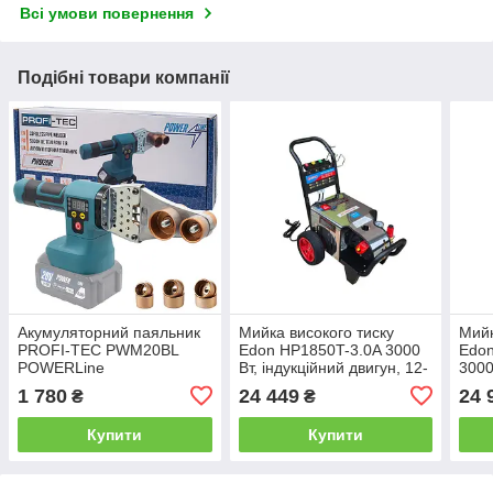
Всі умови повернення
Подібні товари компанії
Акумуляторний паяльник
Мийка високого тиску
Мийк
PROFI-TEC PWM20BL
Edon HP1850T-3.0A 3000
Edon
POWERLine
Вт, індукційний двигун, 12-
3000
20 МПа, 16 л/хв, шланг 10
год,
1 780
24 449
24 
₴
₴
м, 4 насадки та пінна
Купити
Купити