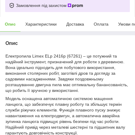
Замовлення під захистом
Опис
Характеристики
Доставка
Оплата
Умови п
Опис
Електропила Limex ELp 2416p (67261) – це потужний та
надійний інструмент, призначений для роботи з деревиною.
Вона ідеально підходить для побутового використання,
виконання столярних робіт, заготівлі дров та догляду за
садовими насадженнями. Завдяки поздовжньому
розташуванню двигуна пила має оптимальну банансованість,
що робить її зручною у використанні.
Модель оснащена автоматичною системою мащення
ланцюга, що забезпечує плавну роботу та збільшує термін
служби ріжучих елементів. Функція плавного пуску знижує
навантаження на електродвигун, а автоматична аварійна
зупинка ланцюга підвищує рівень безпеки під час роботи.
Надійний привід через металеві шестерні та підшипник валу
гарантують довговічність конструкції.