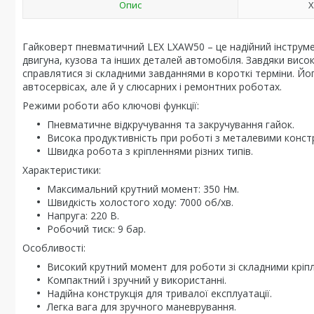
Опис
Х
Гайковерт пневматичний LEX LXAW50 – це надійний інструме
двигуна, кузова та інших деталей автомобіля. Завдяки висо
справлятися зі складними завданнями в короткі терміни. Йо
автосервісах, але й у слюсарних і ремонтних роботах.
Режими роботи або ключові функції:
Пневматичне відкручування та закручування гайок.
Висока продуктивність при роботі з металевими конст
Швидка робота з кріпленнями різних типів.
Характеристики:
Максимальний крутний момент: 350 Нм.
Швидкість холостого ходу: 7000 об/хв.
Напруга: 220 В.
Робочий тиск: 9 бар.
Особливості:
Високий крутний момент для роботи зі складними кріп
Компактний і зручний у використанні.
Надійна конструкція для тривалої експлуатації.
Легка вага для зручного маневрування.