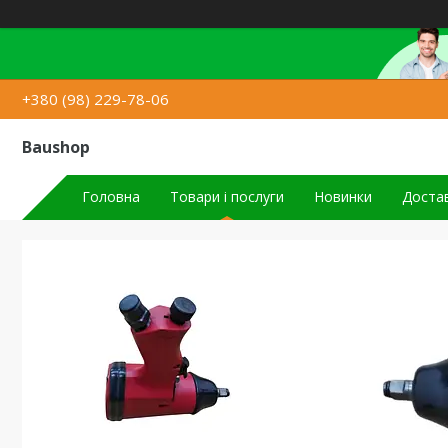
+380 (98) 229-78-06
Baushop
Головна
Товари і послуги
Новинки
Достав