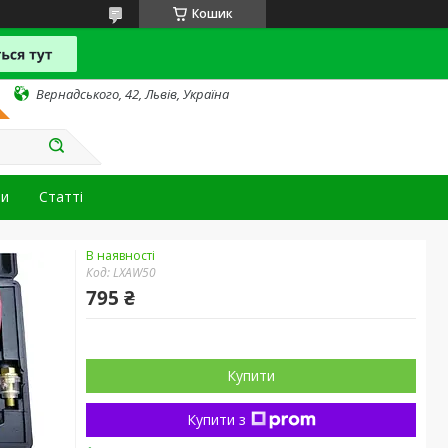
Кошик
Вернадського, 42, Львів, Україна
ти
Статті
В наявності
Код:
LXAW50
795 ₴
Купити
Купити з