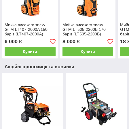
Мийка високого тиску
Мийка високого тиску
Мийк
GTM LT407-2000A 150
GTM LT505-2200B 170
GTM
барів (LT407-2000A)
барів (LT505-2200B)
барі
6 000
8 000
18 
₴
₴
Купити
Купити
Акційні пропозиції та новинки