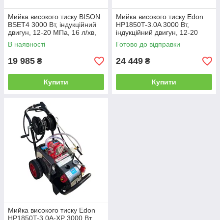
Мийка високого тиску BISON
Мийка високого тиску Edon
BSET4 3000 Вт, індукційний
HP1850T-3.0A 3000 Вт,
двигун, 12-20 МПа, 16 л/хв,
індукційний двигун, 12-20
шланг 10 м, 4 насадки та
МПа, 16 л/хв, шланг 10 м, 4
В наявності
Готово до відправки
пінна насадка
насадки та пінна
19 985
24 449
₴
₴
Купити
Купити
Мийка високого тиску Edon
HP1850T-3.0A-XР 3000 Вт,