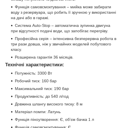
Функція самовсмоктування – мийка може забирати
воду з резервуара, що робить її зручною у використанні
на дачі або в гаражі.
Система Auto-Stop – автоматична зупинка двигуна
при відсутності подачі води, що запобігає перегріву.
Професійна серія – інтенсивна безперервна робота в
три рази довша, ніж у звичайних моделей побутового
класу.
Розширена гарантія 36 місяців.
Технічні характеристики:
Потужність: 3300 Вт
Робочий тиск: 160 бар
Максимальний тиск: 190 бар
Продуктивність: до 540 л/год
Довжина шлангу високого тиску: 8 м
Матеріал помпи: Латунь
Функція піноутворення: Є, об’єм бачка 1 л
Функція самовсмоктування: Є