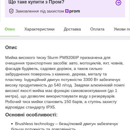
Що таке купити з Пром?
Замовлення під захистом
Опис
Характеристики
Доставка
Оплата
Умови п
Опис
Мийка високого тиску Sturm PW9206IP призначена для
очищення транспортних засобів: авто, мотоциклів, яхт, човнів,
фасадів будівель, садових доріжок, а також сильно
забруднених поверхонь з каменю, дерева, металу та
пластику. Індукційний двигун потужністю 3300 Вт забезпечує
високу продуктивність до 540 л/год. Завдяки алюмінієвій помпі
високої якості мийка має функцію самовсмоктування (до 1
метра), що дозволяє використовувати воду з резервуарів.
Робочий тиск мийки становить 150 барів, а ступінь захисту
відповідає стандарту IPX5.
Основні особливості:
Brushless technology – безщітковий двигун забезпечує
більшу потужність та довговічність.