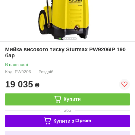
Мийка високого тиску Sturmax PW9206IP 190
бар
В наявності
Код: PW9206
Роздріб
19 035
₴
Купити
або
Купити з