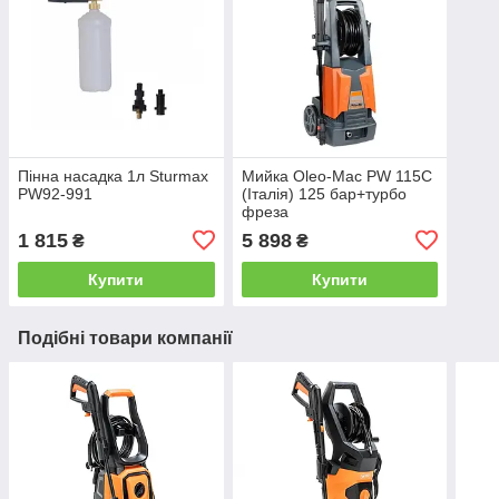
Пінна насадка 1л Sturmax
Мийка Oleo-Mac PW 115C
PW92-991
(Італія) 125 бар+турбо
фреза
1 815
5 898
₴
₴
Купити
Купити
Подібні товари компанії