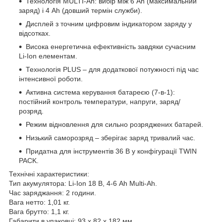
Технологія MULTI-Ah: вибір між 6 Ah (максимальний
заряд) і 4 Ah (довший термін служби).
Дисплей з точним цифровим індикатором заряду у
відсотках.
Висока енергетична ефективність завдяки сучасним
Li-Ion елементам.
Технологія PLUS – для додаткової потужності під час
інтенсивної роботи.
Активна система керування батареєю (7-в-1):
постійний контроль температури, напруги, заряд/
розряд.
Режим відновлення для сильно розряджених батарей.
Низький саморозряд – зберігає заряд тривалий час.
Придатна для інструментів 36 В у конфігурації TWIN
PACK.
Технічні характеристики:
Тип акумулятора: Li-Ion 18 В, 4-6 Ah Multi-Ah.
Час заряджання: 2 години.
Вага нетто: 1,01 кг.
Вага брутто: 1,1 кг.
Габарити в упаковці: 93 x 82 x 182 мм.