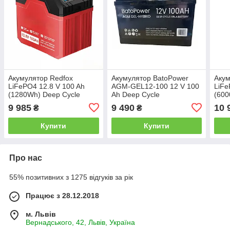
Акумулятор Redfox
Акумулятор BatoPower
Акум
LiFePO4 12.8 V 100 Ah
AGM-GEL12-100 12 V 100
LiFe
(1280Wh) Deep Cycle
Ah Deep Cycle
(600
Battery USB (A,C)
Вт·г
9 985
9 490
10 
₴
₴
Купити
Купити
Про нас
55% позитивних з 1275 відгуків за рік
Працює з 28.12.2018
м. Львів
Вернадського, 42, Львів, Україна