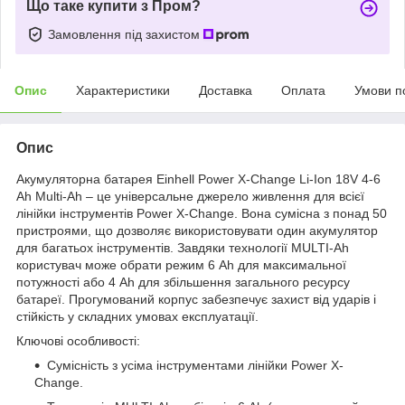
Що таке купити з Пром?
Замовлення під захистом
Опис
Характеристики
Доставка
Оплата
Умови п
Опис
Акумуляторна батарея Einhell Power X-Change Li-Ion 18V 4-6
Ah Multi-Ah – це універсальне джерело живлення для всієї
лінійки інструментів Power X-Change. Вона сумісна з понад 50
пристроями, що дозволяє використовувати один акумулятор
для багатьох інструментів. Завдяки технології MULTI-Ah
користувач може обрати режим 6 Ah для максимальної
потужності або 4 Ah для збільшення загального ресурсу
батареї. Прогумований корпус забезпечує захист від ударів і
стійкість у складних умовах експлуатації.
Ключові особливості:
Сумісність з усіма інструментами лінійки Power X-
Change.