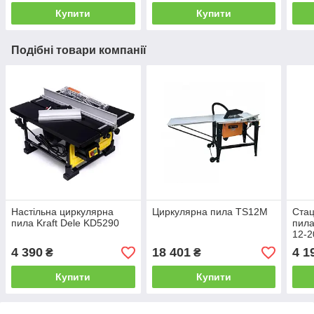
Купити
Купити
Подібні товари компанії
Настільна циркулярна
Циркулярна пила TS12M
Стац
пила Kraft Dele KD5290
пил
12-2
4 390
18 401
4 1
₴
₴
Купити
Купити