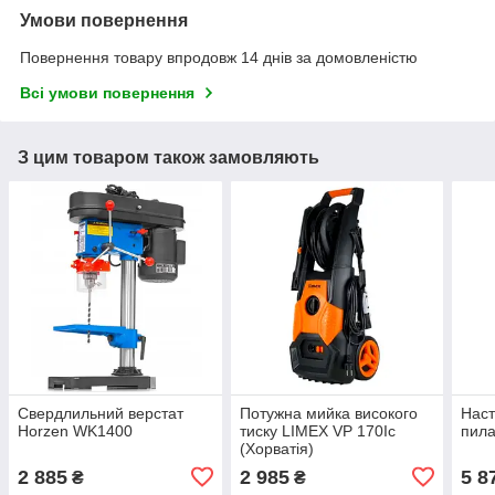
Умови повернення
Повернення товару впродовж 14 днів за домовленістю
Всі умови повернення
З цим товаром також замовляють
Свердлильний верстат
Потужна мийка високого
Наст
Horzen WK1400
тиску LIMEX VP 170Ic
пила
(Хорватія)
2 885
2 985
5 8
₴
₴