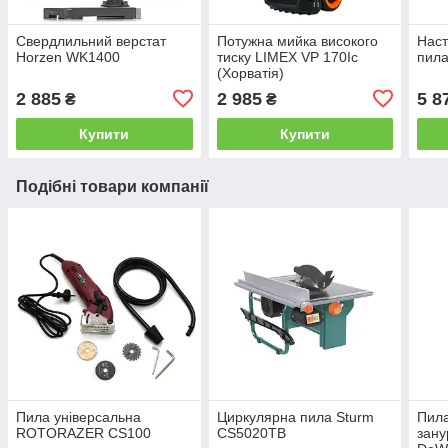
Свердлильний верстат
Потужна мийка високого
Наст
Horzen WK1400
тиску LIMEX VP 170Ic
пила
(Хорватія)
2 885
2 985
5 8
₴
₴
Купити
Купити
Подібні товари компанії
Пила універсальна
Циркулярна пила Sturm
Пила
ROTORAZER CS100
CS5020TB
зан