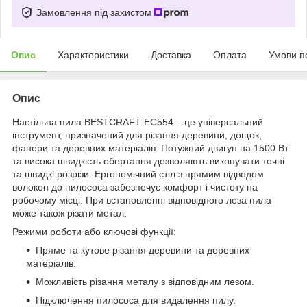
Замовлення під захистом
Опис
Характеристики
Доставка
Оплата
Умови п
Опис
Настільна пила BESTCRAFT EC554 – це універсальний
інструмент, призначений для різання деревини, дощок,
фанери та деревних матеріалів. Потужний двигун на 1500 Вт
та висока швидкість обертання дозволяють виконувати точні
та швидкі розрізи. Ергономічний стіл з прямим відводом
волокон до пилососа забезпечує комфорт і чистоту на
робочому місці. При встановленні відповідного леза пила
може також різати метал.
Режими роботи або ключові функції:
Пряме та кутове різання деревини та деревних
матеріалів.
Можливість різання металу з відповідним лезом.
Підключення пилососа для видалення пилу.