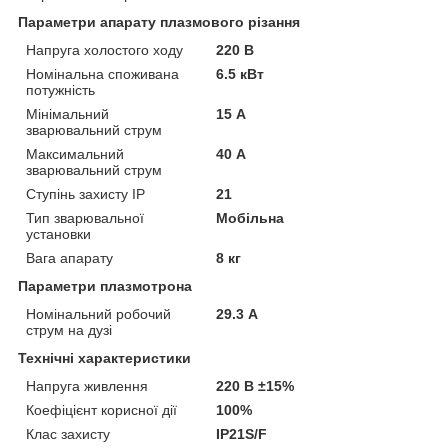
Параметри апарату плазмового різання
Напруга холостого ходу
220 В
Номінальна споживана
6.5 кВт
потужність
Мінімальний
15 А
зварювальний струм
Максимальний
40 А
зварювальний струм
Ступінь захисту IP
21
Тип зварювальної
Мобільна
установки
Вага апарату
8 кг
Параметри плазмотрона
Номінальний робочий
29.3 А
струм на дузі
Технічні характеристики
Напруга живлення
220 В ±15%
Коефіцієнт корисної дії
100%
Клас захисту
IP21S/F