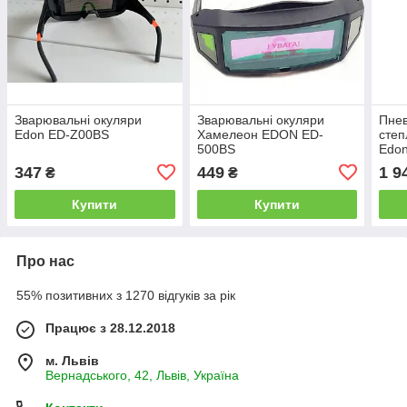
Зварювальні окуляри
Зварювальні окуляри
Пнев
Edon ED-Z00BS
Хамелеон EDON ED-
степ
500BS
Edon
цвях
347
449
1 9
₴
₴
мм, 
1.0/
Купити
Купити
Про нас
55% позитивних з 1270 відгуків за рік
Працює з 28.12.2018
м. Львів
Вернадського, 42, Львів, Україна