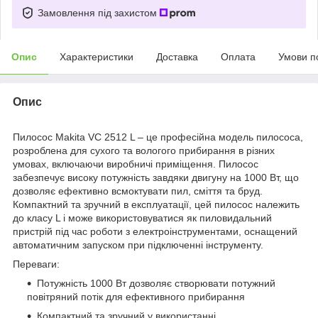
Замовлення під захистом
Опис
Характеристики
Доставка
Оплата
Умови п
Опис
Пилосос Makita VC 2512 L – це професійна модель пилососа,
розроблена для сухого та вологого прибирання в різних
умовах, включаючи виробничі приміщення. Пилосос
забезпечує високу потужність завдяки двигуну на 1000 Вт, що
дозволяє ефективно всмоктувати пил, сміття та бруд.
Компактний та зручний в експлуатації, цей пилосос належить
до класу L і може використовуватися як пиловидальний
пристрій під час роботи з електроінструментами, оснащений
автоматичним запуском при підключенні інструменту.
Переваги:
Потужність 1000 Вт дозволяє створювати потужний
повітряний потік для ефективного прибирання
Компактний та зручний у використанні