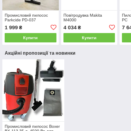
Промисловий пилосос
Повітродувка Makita
Пило
Parkcide PD-037
M4000
PC
1 999
4 034
7 6
₴
₴
Купити
Купити
Акційні пропозиції та новинки
Промисловий пилосос Boxer
BX-113 35 л, 4500 Вт, для