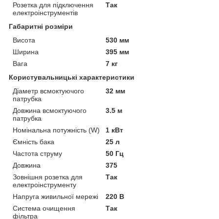
Розетка для підключення
Так
електроінструментів
Габаритні розміри
Висота
530 мм
Ширина
395 мм
Вага
7 кг
Користувальницькі характеристики
Діаметр всмоктуючого
32 мм
патрубка
Довжина всмоктуючого
3.5 м
патрубка
Номінальна потужність (W)
1 кВт
Ємність бака
25 л
Частота струму
50 Гц
Довжина
375
Зовнішня розетка для
Так
електроінструменту
Напруга живильної мережі
220 В
Система очищення
Так
фільтра