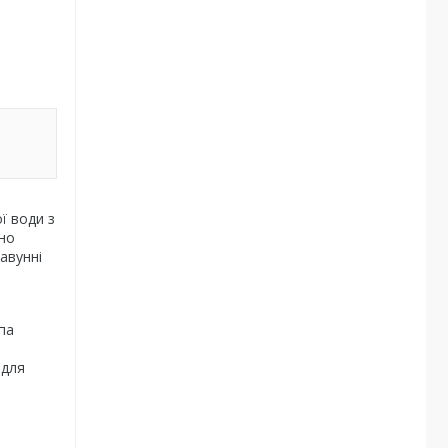
ї води з
ьно
авунні
па
 для