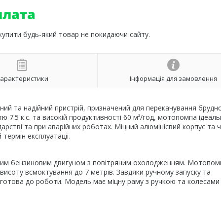
 купити будь-який товар не покидаючи сайту.
арактеристики
Інформація для замовлення
й та надійний пристрій, призначений для перекачування брудно
 7.5 к.с. та високій продуктивності 60 м³/год, мотопомпа ідеал
дарстві та при аварійних роботах. Міцний алюмінієвий корпус та ч
термін експлуатації.
им бензиновим двигуном з повітряним охолодженням. Мотопом
 висоту всмоктування до 7 метрів. Завдяки ручному запуску та
готова до роботи. Модель має міцну раму з ручкою та колесами