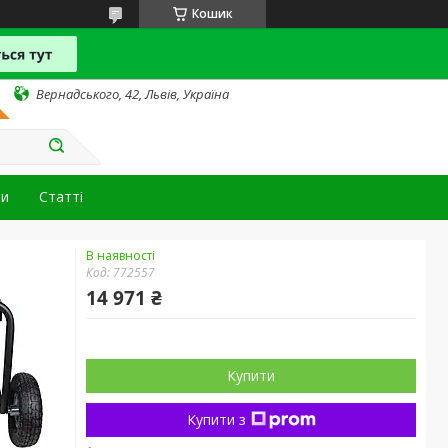
Кошик
Вернадського, 42, Львів, Україна
ти
Статті
В наявності
Код:
772557
14 971 ₴
Купити
Купити з