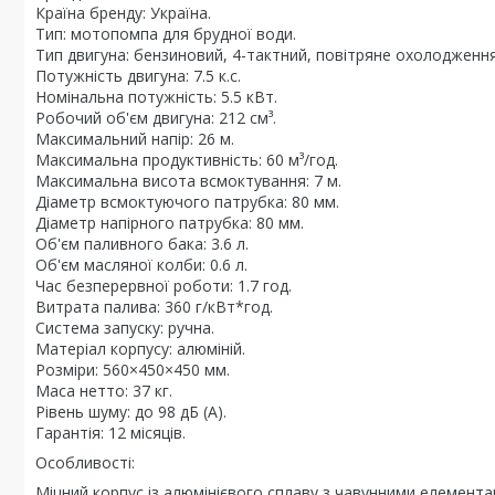
Країна бренду: Україна.
Тип: мотопомпа для брудної води.
Тип двигуна: бензиновий, 4-тактний, повітряне охолодження
Потужність двигуна: 7.5 к.с.
Номінальна потужність: 5.5 кВт.
Робочий об'єм двигуна: 212 см³.
Максимальний напір: 26 м.
Максимальна продуктивність: 60 м³/год.
Максимальна висота всмоктування: 7 м.
Діаметр всмоктуючого патрубка: 80 мм.
Діаметр напірного патрубка: 80 мм.
Об'єм паливного бака: 3.6 л.
Об'єм масляної колби: 0.6 л.
Час безперервної роботи: 1.7 год.
Витрата палива: 360 г/кВт*год.
Система запуску: ручна.
Матеріал корпусу: алюміній.
Розміри: 560×450×450 мм.
Маса нетто: 37 кг.
Рівень шуму: до 98 дБ (А).
Гарантія: 12 місяців.
Особливості:
Міцний корпус із алюмінієвого сплаву з чавунними елемента