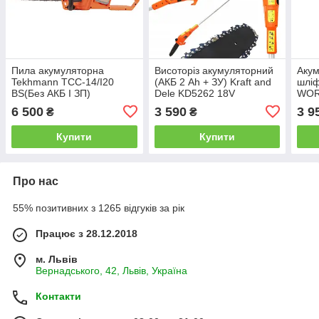
Пила акумуляторна
Висоторіз акумуляторний
Акум
Tekhmann TCC-14/I20
(АКБ 2 Ah + ЗУ) Kraft and
шлі
BS(Без АКБ І ЗП)
Dele KD5262 18V
WOR
S20L
6 500
3 590
3 9
₴
₴
Купити
Купити
Про нас
55% позитивних з 1265 відгуків за рік
Працює з 28.12.2018
м. Львів
Вернадського, 42, Львів, Україна
Контакти