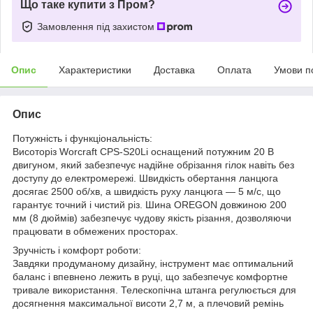
Що таке купити з Пром?
Замовлення під захистом
Опис
Характеристики
Доставка
Оплата
Умови п
Опис
Потужність і функціональність:
Висоторіз Worcraft CPS-S20Li оснащений потужним 20 В
двигуном, який забезпечує надійне обрізання гілок навіть без
доступу до електромережі. Швидкість обертання ланцюга
досягає 2500 об/хв, а швидкість руху ланцюга — 5 м/с, що
гарантує точний і чистий різ. Шина OREGON довжиною 200
мм (8 дюймів) забезпечує чудову якість різання, дозволяючи
працювати в обмежених просторах.
Зручність і комфорт роботи:
Завдяки продуманому дизайну, інструмент має оптимальний
баланс і впевнено лежить в руці, що забезпечує комфортне
тривале використання. Телескопічна штанга регулюється для
досягнення максимальної висоти 2,7 м, а плечовий ремінь