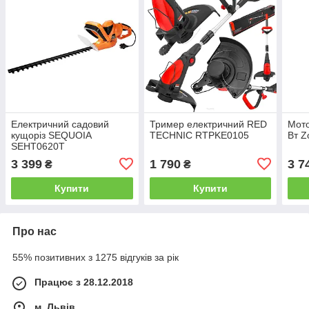
Електричний садовий
Тример електричний RED
Мото
кущоріз SEQUOIA
TECHNIC RTPKE0105
Вт Z
SEHT0620T
3 399
1 790
3 7
₴
₴
Купити
Купити
Про нас
55% позитивних з 1275 відгуків за рік
Працює з 28.12.2018
м. Львів