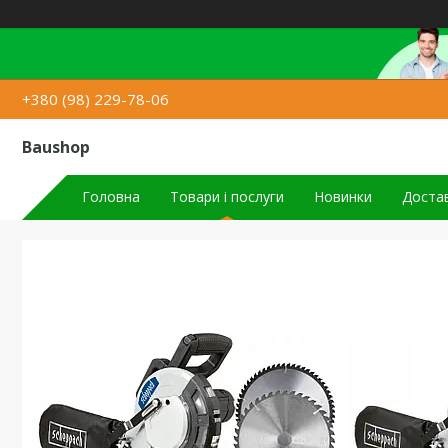
+380 (98) 229-78-06
Baushop
Головна
Товари і послуги
Новинки
Достав