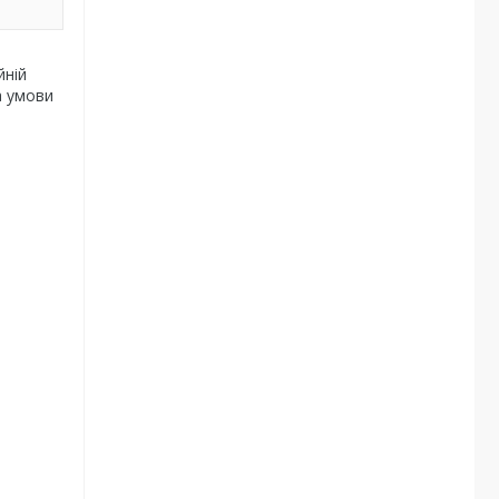
йній
а умови