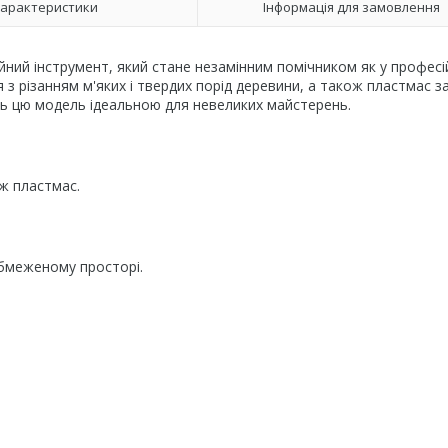
арактеристики
Інформація для замовлення
ий інструмент, який стане незамінним помічником як у професі
я з різанням м'яких і твердих порід деревини, а також пластмас з
ть цю модель ідеальною для невеликих майстерень.
ож пластмас.
обмеженому просторі.