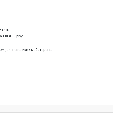
алів.
ня лінії різу.
ом для невеликих майстерень.