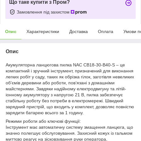
Що таке купити з Пром?
Замовлення під захистом
Опис
Характеристики
Доставка
Оплата
Умови п
Опис
Акумуляторна ланцюгова пилка NAC CB18-30-B40-S – це
компактний і зручний інструмент, призначений для виконання
легких робіт у саду, таких як обрізка гілок, заготівля невеликих
об’ємів деревини або роботи, пов’язані з домашніми
майстернями. Завдяки надійному електродвигуну та літій-
іонному акумулятору з напругою 21 В, пилка забезпечує
стабільну роботу без потреби в електромережі. Швидкий
зарядний пристрій, що входить у комплект, дозволяє повністю
зарядити батарею всього за 1 годину.
Режими роботи або ключові функції:
Інструмент має автоматичну систему змащення ланцюга, що
значно полегшує обслуговування. Захисний кожух із гальмом
миттєво реагує на зісковзування руки оператора,