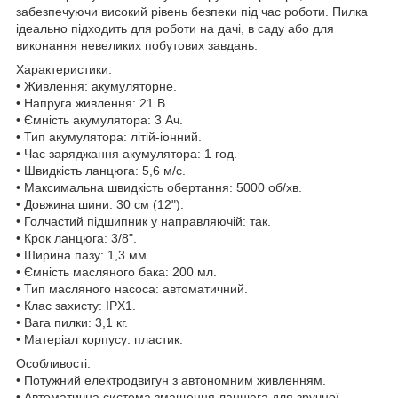
забезпечуючи високий рівень безпеки під час роботи. Пилка
ідеально підходить для роботи на дачі, в саду або для
виконання невеликих побутових завдань.
Характеристики:
• Живлення: акумуляторне.
• Напруга живлення: 21 В.
• Ємність акумулятора: 3 Ач.
• Тип акумулятора: літій-іонний.
• Час заряджання акумулятора: 1 год.
• Швидкість ланцюга: 5,6 м/с.
• Максимальна швидкість обертання: 5000 об/хв.
• Довжина шини: 30 см (12").
• Голчастий підшипник у направляючій: так.
• Крок ланцюга: 3/8".
• Ширина пазу: 1,3 мм.
• Ємність масляного бака: 200 мл.
• Тип масляного насоса: автоматичний.
• Клас захисту: IPX1.
• Вага пилки: 3,1 кг.
• Матеріал корпусу: пластик.
Особливості:
• Потужний електродвигун з автономним живленням.
• Автоматична система змащення ланцюга для зручної