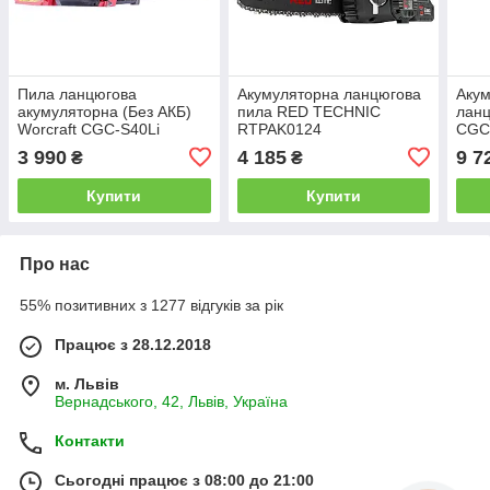
Пила ланцюгова
Акумуляторна ланцюгова
Акум
акумуляторна (Без АКБ)
пила RED TECHNIC
лан
Worcraft CGC-S40Li
RTPAK0124
CGC-
ЗУ)
3 990
4 185
9 7
₴
₴
Купити
Купити
Про нас
55% позитивних з 1277 відгуків за рік
Працює з 28.12.2018
м. Львів
Вернадського, 42, Львів, Україна
Контакти
Сьогодні працює з 08:00 до 21:00