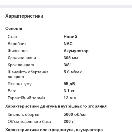
Характеристики
Основні
Стан
Новий
Виробник
NAC
Живлення
Акумулятор
Довжина шини
305 мм
Крок ланцюга
3/8"
Швидкість обертання
5.6 м/сек
ланцюга
Рівень шуму
95 дБ
Вага
3.1 кг
Гарантійний термін
12 міс
Характеристики двигуна внутрішнього згоряння
Кількість обертів
5000 об/хв
Об'єм масляного бака
200 л
Характеристики електродвигуна, акумулятора