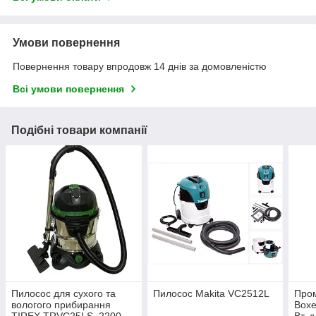
Умови повернення
Повернення товару впродовж 14 днів за домовленістю
Всі умови повернення
Подібні товари компанії
Пилосос для сухого та
Пилосос Makita VC2512L
Про
вологого прибирання
Boxe
TIREX TRVC25LS, 2200
Вт, д