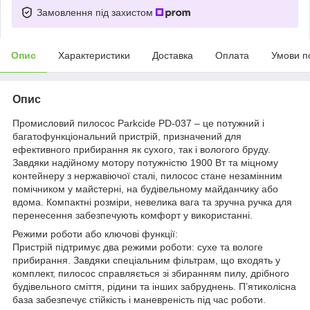
Замовлення під захистом
Опис
Характеристики
Доставка
Оплата
Умови п
Опис
Промисловий пилосос Parkcide PD-037 – це потужний і
багатофункціональний пристрій, призначений для
ефективного прибирання як сухого, так і вологого бруду.
Завдяки надійному мотору потужністю 1900 Вт та міцному
контейнеру з нержавіючої сталі, пилосос стане незамінним
помічником у майстерні, на будівельному майданчику або
вдома. Компактні розміри, невелика вага та зручна ручка для
перенесення забезпечують комфорт у використанні.
Режими роботи або ключові функції:
Пристрій підтримує два режими роботи: сухе та вологе
прибирання. Завдяки спеціальним фільтрам, що входять у
комплект, пилосос справляється зі збиранням пилу, дрібного
будівельного сміття, рідини та інших забруднень. П’ятиколісна
база забезпечує стійкість і маневреність під час роботи.