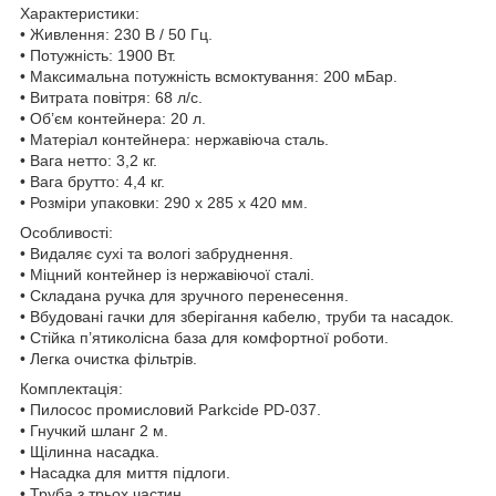
Характеристики:
• Живлення: 230 В / 50 Гц.
• Потужність: 1900 Вт.
• Максимальна потужність всмоктування: 200 мБар.
• Витрата повітря: 68 л/с.
• Об’єм контейнера: 20 л.
• Матеріал контейнера: нержавіюча сталь.
• Вага нетто: 3,2 кг.
• Вага брутто: 4,4 кг.
• Розміри упаковки: 290 х 285 х 420 мм.
Особливості:
• Видаляє сухі та вологі забруднення.
• Міцний контейнер із нержавіючої сталі.
• Складана ручка для зручного перенесення.
• Вбудовані гачки для зберігання кабелю, труби та насадок.
• Стійка п’ятиколісна база для комфортної роботи.
• Легка очистка фільтрів.
Комплектація:
• Пилосос промисловий Parkcide PD-037.
• Гнучкий шланг 2 м.
• Щілинна насадка.
• Насадка для миття підлоги.
• Труба з трьох частин.