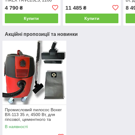
Вт, 25 л (Синхронізація з
цеме
4 790
11 485
8 4
₴
₴
під'єднаним
пилу
інструментом)
Купити
Купити
Акційні пропозиції та новинки
Промисловий пилосос Boxer
BX-113 35 л, 4500 Вт, для
гіпсової, цементного та
бетонного пилу, з HEPA
В наявності
фільтром