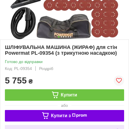
ШЛІФУВАЛЬНА МАШИНА (ЖИРАФ) для стін
Powermat PL-09354 (з трикутною насадкою)
Готово до відправки
Код: PL-09354
Роздріб
5 755
₴
Купити
або
Купити з