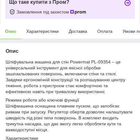
Що таке купити з Пром?
Замовлення під захистом
Опис
Характеристики
Доставка
Оплата
Умови п
Опис
Шліфувальна машина для стін Powermat PL-09354 – це
універсальний інструмент для якісної обробки
зашпакльованих поверхонь, включаючи стіни та стелі.
Завдяки ергономічній конструкції та розташуванню центру
тяжіння, робота з пристроєм стає комфортною та
ефективною навіть при тривалому використанні.
Режими роботи або ключові функції
Шліфмашина оснащена плавним пуском, що запобігає
ривкам при запуску. Регулятор обертів дозволяє налаштувати
швидкість під різні типи поверхонь. В комплект входить
трикутна насадка, що дає змогу легко обробляти кути та
важкодоступні місця.
Характеристики