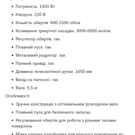
Потужність: 1450 Вт
Напруга: 220 В
Кількість обертів: 600-1500 об/хв
Коливання трикутної насадки: 3000-6000 кол/хв
Регулятор обертів: так
Плавний пуск: так
Металевий редуктор: так
Прямий привід: так
Довжина телескопічної ручки: 1650 мм
Вихід на пилосос: так
Вага: 5,5 кг
Особливості
Зручна конструкція з оптимальним розподілом ваги
Плавний пуск для безпечного запуску
Регулювання обертів для роботи з різними типами
поверхонь
М'яка опорна платформа для кращого прилягання до