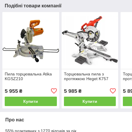
Подібні товари компанії
Пила торцювальна Atika
Торцювальна пила з
Торц
KGSZ210
протяжкою Heget K757
про
5 955
5 985
5 8
₴
₴
Купити
Купити
Про нас
55% позитивних з 1270 відгуків за рік