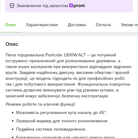
Замовлення під захистом
Опис
Характеристики
Доставка
Оплата
Умови п
Опис
Пила торцювальна Parkcide 1800W ALT – це потужний
інструмент, призначений для розпилювання деревини, а
також інших матеріалів при використанні відповідних відрізних
кругів. Завдяки надійному двигуну, високим обертам і зручній
конструкції, ця модель підходить як для професійних робіт,
так і для побутового використання. Функціональна поворотна
система дозволяє виконувати різи під різними кутами, а
захисний кожух забезпечує безпечну експлуатацію.
Режими роботи та ключові функції:
Можливість регулювання кута нахилу до 45°.
Лазерний маркер для точного розпилювання.
Подвійна система пиловидалення.
Блокування шпинделя для швидкої заміни диска.