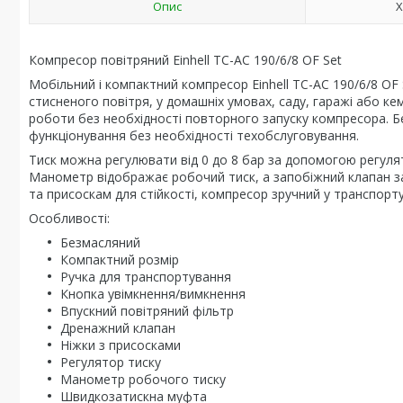
Опис
Х
Компресор повітряний Einhell TC-AC 190/6/8 OF Set
Мобільний і компактний компресор Einhell TC-AC 190/6/8 OF
стисненого повітря, у домашніх умовах, саду, гаражі або ке
роботи без необхідності повторного запуску компресора. Б
функціонування без необхідності техобслуговування.
Тиск можна регулювати від 0 до 8 бар за допомогою регуля
Манометр відображає робочий тиск, а запобіжний клапан з
та присоскам для стійкості, компресор зручний у транспорту
Особливості:
Безмасляний
Компактний розмір
Ручка для транспортування
Кнопка увімкнення/вимкнення
Впускний повітряний фільтр
Дренажний клапан
Ніжки з присосками
Регулятор тиску
Манометр робочого тиску
Швидкозатискна муфта