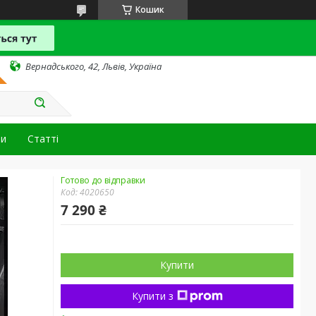
Кошик
Вернадського, 42, Львів, Україна
ти
Статті
Готово до відправки
Код:
4020650
7 290 ₴
Купити
Купити з