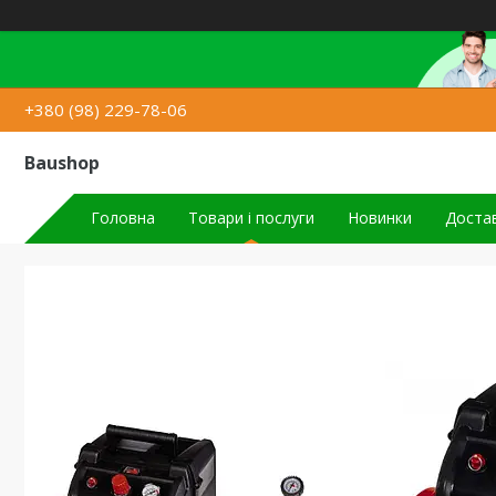
+380 (98) 229-78-06
Baushop
Головна
Товари і послуги
Новинки
Достав