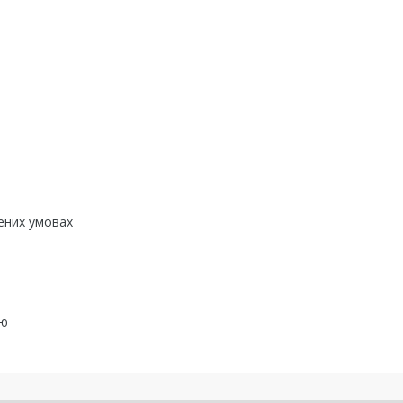
лених умовах
ою