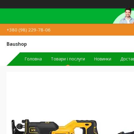
+380 (98) 229-78-06
Baushop
Головна
Товари і послуги
Новинки
Достав