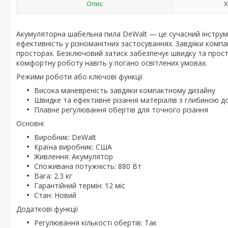
Опис
Х
Акумуляторна шабельна пила DeWalt — це сучасний інструм
ефективність у різноманітних застосуваннях. Завдяки комп
просторах. Безключовий затиск забезпечує швидку та просту
комфортну роботу навіть у погано освітлених умовах.
Режими роботи або ключові функції
Висока маневреність завдяки компактному дизайну
Швидке та ефективне різання матеріалів з глибиною до
Плавне регулювання обертів для точного різання
Основні
Виробник: DeWalt
Країна виробник: США
Живлення: Акумулятор
Споживана потужність: 880 Вт
Вага: 2.3 кг
Гарантійний термін: 12 міс
Стан: Новий
Додаткові функції
Регулювання кількості обертів: Так