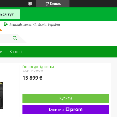
Кошик
Вернадського, 42, Львів, Україна
ти
Статті
Готово до відправки
Код:
DCS382N
15 899 ₴
Купити
Купити з