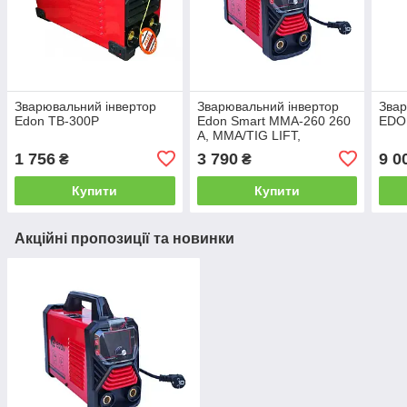
Зварювальний інвертор
Зварювальний інвертор
Звар
Edon TB-300P
Edon Smart MMA-260 260
EDO
А, MMA/TIG LIFT,
електрод 1.6-5.0 мм, з
1 756
3 790
9 0
₴
₴
дисплеєм, Smart Fan
Купити
Купити
Акційні пропозиції та новинки