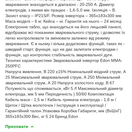
зварювання знаходиться в діапазоні - 20-250 А. Діаметр
електродів, з якими він працює - 1,6-5,0 мм. Ізоляція – В.
Захист класу – IP21S/F. Розмір інвертора – 365х183х300 мм.
Маса моделі – 6 кг. Кейса – ні. Гарантія на нього – 24 місяці.
Електронне табло, що знаходиться на його лицьовій панелі,
відображає всі показники зварювального струму, і дозволяє їх
легко контролювати та змінювати залежно від режиму
зварювання. Є в ньому і кілька додаткових функцій, таких як -
швидкий старт, функція, що не дає залипати електродам і
функція, що контролює стабільність зварювальної дуги.
Технічні характеристики Зварювальний інвертор Edon MMA-
250PFC
Напруга живлення, В 220 ±15% Номінальний вхідний струм, А
25 Максимальний зварювальний струм, А 250 Мінімальний
зварювальний струм, А 20 Напруга холостого ходу, В 67
Потужність що споживається, кВт 5 /f Максимальний діаметр
електрода, мм 5 мм Періодичність ) 50/60 Комплектація
Кабель маси - 1,5 м / Кабель тримача електрода - 1,8 м /
Щиток / Щітка молоточок / Інструкція з експлуатації /
Гарантійний талон Упаковка Коробка Габарити, мм (ВхШхГ)
365х183х300 Bec, кг 5 24 Бренд Edon
Приховати