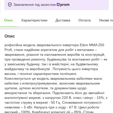
Замовлення під захистом
Опис
Характеристики
Доставка
Оплата
Умови п
Опис
рофесійна модель зварювального інвертора Edon MMA 250
Profi, стане надійним агрегатом для робіт з металами –
зварювання, різання та наплавлення виробів та конструкцій,
при проведенні ремонту, будівництва та монтажних робіт – як
у заміському будинку, так і в майстерні, на будівельному
майданчику та виробництві . Потужність цього інвертора
висока, і технічні характеристики поліпшені.
Комплектується ця модель зварювальника кабелями маси,
кабелем з електроутримувачем, захисним зварювальним
щитком, щіткою молотком, та документами щодо
використання та зберігання. Підключають його до звичайної
малопотужної мережі, з напругою 220 В, плюс і мінус - 15%, з
частотою струму в мережі - 50 Гц. Споживання потужності
невелике – 5 кВт. Напруга при х.ходу - 67 В. Цикл роботи
високий - 100%. Коефіцієнт корисної дії – 85%. Струм