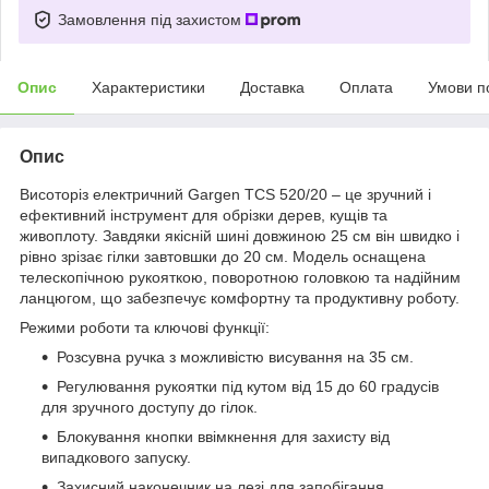
Замовлення під захистом
Опис
Характеристики
Доставка
Оплата
Умови п
Опис
Висоторіз електричний Gargen TCS 520/20 – це зручний і
ефективний інструмент для обрізки дерев, кущів та
живоплоту. Завдяки якісній шині довжиною 25 см він швидко і
рівно зрізає гілки завтовшки до 20 см. Модель оснащена
телескопічною рукояткою, поворотною головкою та надійним
ланцюгом, що забезпечує комфортну та продуктивну роботу.
Режими роботи та ключові функції:
Розсувна ручка з можливістю висування на 35 см.
Регулювання рукоятки під кутом від 15 до 60 градусів
для зручного доступу до гілок.
Блокування кнопки ввімкнення для захисту від
випадкового запуску.
Захисний наконечник на лезі для запобігання