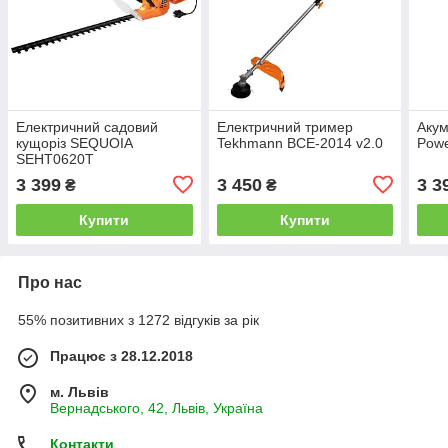
Електричний садовий
Електричний тример
Акум
кущоріз SEQUOIA
Tekhmann BCE-2014 v2.0
Pow
SEHT0620T
3 399
3 450
3 3
₴
₴
Купити
Купити
Про нас
55% позитивних з 1272 відгуків за рік
Працює з 28.12.2018
м. Львів
Вернадського, 42, Львів, Україна
Контакти