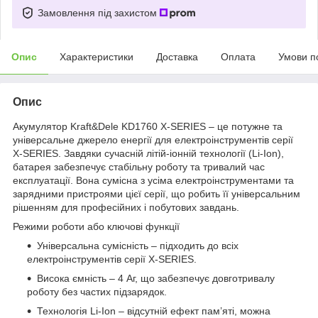
Замовлення під захистом
Опис
Характеристики
Доставка
Оплата
Умови п
Опис
Акумулятор Kraft&Dele KD1760 X-SERIES – це потужне та
універсальне джерело енергії для електроінструментів серії
X-SERIES. Завдяки сучасній літій-іонній технології (Li-Ion),
батарея забезпечує стабільну роботу та тривалий час
експлуатації. Вона сумісна з усіма електроінструментами та
зарядними пристроями цієї серії, що робить її універсальним
рішенням для професійних і побутових завдань.
Режими роботи або ключові функції
Універсальна сумісність – підходить до всіх
електроінструментів серії X-SERIES.
Висока ємність – 4 Аг, що забезпечує довготривалу
роботу без частих підзарядок.
Технологія Li-Ion – відсутній ефект пам’яті, можна