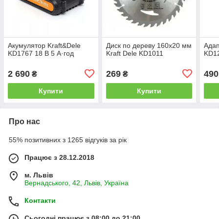
Акумулятор Kraft&Dele
Диск по дереву 160х20 мм
Адап
KD1767 18 В 5 А·год
Kraft Dele KD1011
KD1
2 690
269
490
₴
₴
Купити
Купити
Про нас
55% позитивних з 1265 відгуків за рік
Працює з 28.12.2018
м. Львів
Вернадського, 42, Львів, Україна
Контакти
Сьогодні працює з 08:00 до 21:00