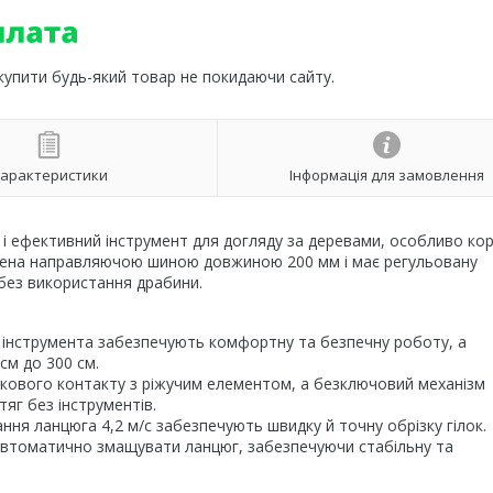
 купити будь-який товар не покидаючи сайту.
арактеристики
Інформація для замовлення
 і ефективний інструмент для догляду за деревами, особливо ко
ащена направляючою шиною довжиною 200 мм і має регульовану
 без використання драбини.
а інструмента забезпечують комфортну та безпечну роботу, а
см до 300 см.
дкового контакту з ріжучим елементом, а безключовий механізм
яг без інструментів.
ння ланцюга 4,2 м/с забезпечують швидку й точну обрізку гілок.
 автоматично змащувати ланцюг, забезпечуючи стабільну та