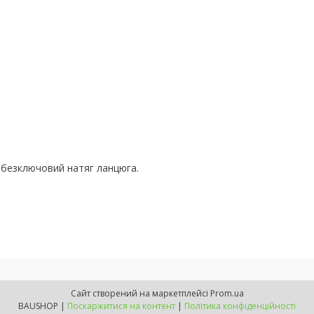
 безключовий натяг ланцюга.
Сайт створений на маркетплейсі
Prom.ua
BAUSHOP |
Поскаржитися на контент
|
Політика конфіденційності