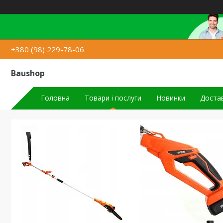
+380 (98) 229-78-06
Baushop
Головна
Товари і послуги
Новинки
Достав