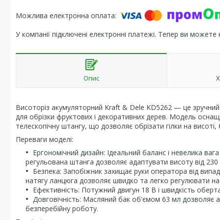
У компанії підключені електронні платежі. Тепер ви можете
Опис
Х
Висоторіз акумуляторний Kraft & Dele KD5262 — це зручний
для обрізки фруктових і декоративних дерев. Модель осн
телескопічну штангу, що дозволяє обрізати гілки на висоті,
Переваги моделі:
Ергономічний дизайн: Ідеальний баланс і невелика ваг
регульована штанга дозволяє адаптувати висоту від 230 
Безпека: Запобіжник захищає руки оператора від випа
натягу ланцюга дозволяє швидко та легко регулювати нат
Ефективність: Потужний двигун 18 В і швидкість оберта
Довговічність: Масляний бак об'ємом 63 мл дозволяє
безперебійну роботу.