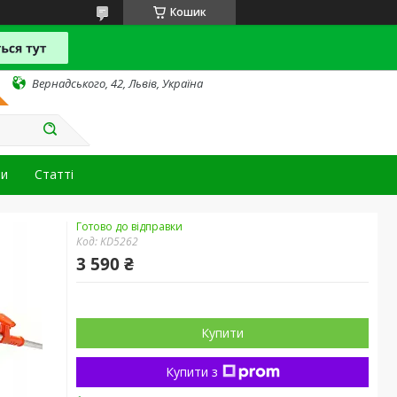
Кошик
Вернадського, 42, Львів, Україна
ти
Статті
Готово до відправки
Код:
KD5262
3 590 ₴
Купити
Купити з