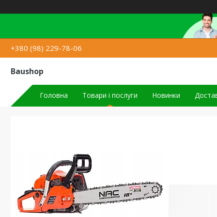
+380 (98) 229-78-06
Baushop
Головна
Товари і послуги
Новинки
Достав