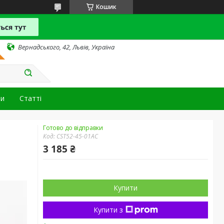
Кошик
Вернадського, 42, Львів, Україна
ти
Статті
Готово до відправки
Код:
CST52-45-01AC
3 185 ₴
Купити
Купити з