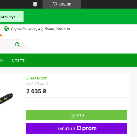
Кошик
Вернадського, 42, Львів, Україна
ти
Статті
В наявності
Код:
СП-234c
2 635 ₴
Купити
Купити з