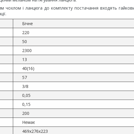
ним чохлом і ланцюга до комплекту постачання входять гайков
ції.
Бічне
220
50
2300
13
40(16)
57
3/8
0,05
0,15
200
Немає
469x276x223