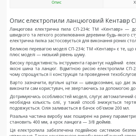
Опис
Х
Опис електропили ланцюговий Кентавр С
Ланцюгова електрична пила СП-234с ТМ «Кентавр» — дос
швидкого та легкого розпилювання деревини будь-якого ступ
електрична пилка застосовується для виконання різних сто
Великою перевагою моделі СП-234с ТМ «Кентавр» є те, що н
плюс моделі — низький рівень шуму.
Високу продуктивність інструмента гарантує надійний еле
якісні шина та ланцюг. Відмітною рисою електропили СП-
чому спрощується її конструкція та проведення техобслуго
Варто зазначити, вугільні щітки — швидкознімні, що дає зм
виконати сам користувач, не звертаючись за допомогою до 
Дотримуючись особливостей моделі, слугує автоматичний о
необхідна кількість олії, у такий спосіб знижується тер
подовжується. Олія заливається в бачок об'ємом 200 мл.
Різальна частина виробу має поширені на ринку параметри
становить 400 мм, а крок ланцюга — 3/8 дюймів.
Ця електропила забезпечена подвійною системою безпек
увімкнення. Також конструкцією виробу передбачений спро