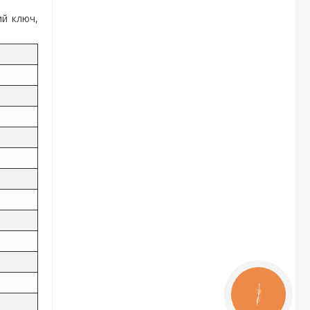
ий ключ,
КНОПКА
ЗВ'ЯЗКУ