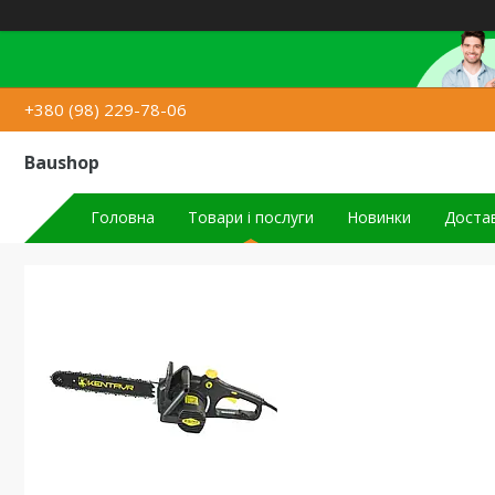
+380 (98) 229-78-06
Baushop
Головна
Товари і послуги
Новинки
Достав