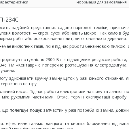
арактеристики
Інформація для замовлення
П-234С
ить надійний представник садово-паркової техніки, признач
еня вологості — сирої, сухої або навіть мокрої. Так само в буд
лярних робіт або розкроювання плит, виготовлених із деревини.
емає вихлопних газів, які є під час роботи бензиновою пилкою.
ктродвигун потужністю 2300 Вт із підвищеним ресурсом роботи,
234с ТМ «Кентавр» є поперечне розташування електродвигуна,
вування.
огу здійснювати зручну заміну щіток у разі їхнього стирання, 
сервісного центру.
ливний насос. Під час роботи електропили на шину та ланцюг п
тя між рухомими частинами. Отже, термін експлуатації виробу
, що полегшує пошук запчастин у разі потреби їх заміни. Довж
и: ефективне гальмо ланцюга та кнопка блокування від випа
щений механізм натягування ланцюга.