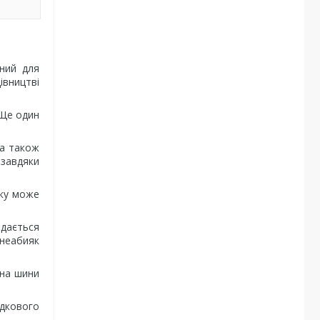
ений для
івництві
 Ще один
 а також
 завдяки
яку може
одається
 неабияк
ина шини
дкового