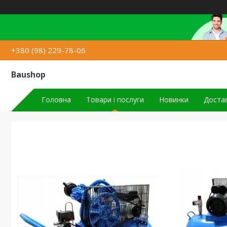
+380 (98) 229-78-06
Baushop
Головна
Товари і послуги
Новинки
Достав