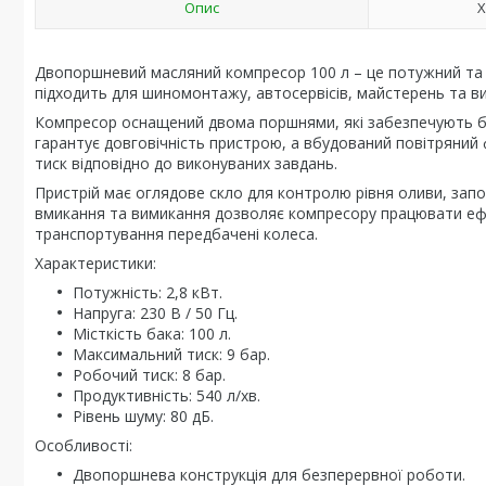
Опис
Х
Двопоршневий масляний компресор 100 л – це потужний та н
підходить для шиномонтажу, автосервісів, майстерень та в
Компресор оснащений двома поршнями, які забезпечують б
гарантує довговічність пристрою, а вбудований повітряний
тиск відповідно до виконуваних завдань.
Пристрій має оглядове скло для контролю рівня оливи, зап
вмикання та вимикання дозволяє компресору працювати ефе
транспортування передбачені колеса.
Характеристики:
Потужність: 2,8 кВт.
Напруга: 230 В / 50 Гц.
Місткість бака: 100 л.
Максимальний тиск: 9 бар.
Робочий тиск: 8 бар.
Продуктивність: 540 л/хв.
Рівень шуму: 80 дБ.
Особливості:
Двопоршнева конструкція для безперервної роботи.