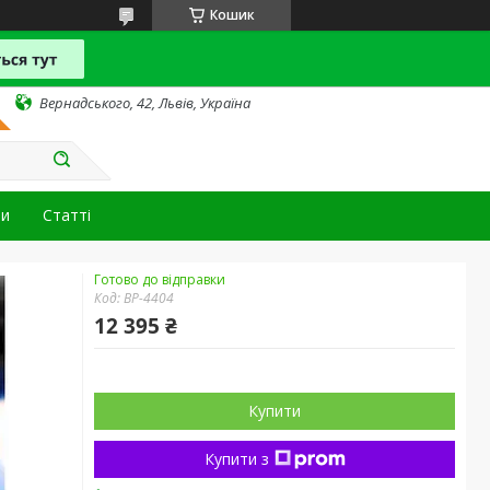
Кошик
Вернадського, 42, Львів, Україна
ти
Статті
Готово до відправки
Код:
BP-4404
12 395 ₴
Купити
Купити з