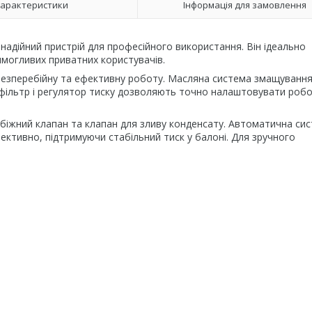
арактеристики
Інформація для замовлення
адійний пристрій для професійного використання. Він ідеально
имогливих приватних користувачів.
езперебійну та ефективну роботу. Масляна система змащуванн
 фільтр і регулятор тиску дозволяють точно налаштовувати роб
обіжний клапан та клапан для зливу конденсату. Автоматична си
ктивно, підтримуючи стабільний тиск у балоні. Для зручного