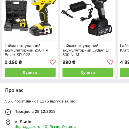
Гайковерт ударний
Гайковерт ударний
Гайк
акумуляторний 250 Нм
акумуляторний Lvdian LT
Kraf
Boxer SR-022
300 N. M
2 190
990
4 8
₴
₴
Купити
Купити
Про нас
55% позитивних з 1275 відгуків за рік
Працює з 28.12.2018
м. Львів
Вернадського, 42, Львів, Україна